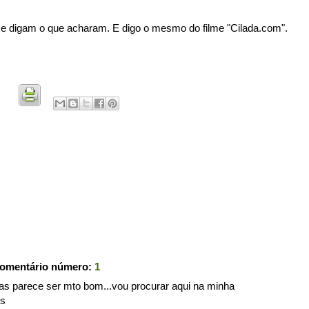
 me digam o que acharam. E digo o mesmo do filme "Cilada.com".
comentário número:
1
..mas parece ser mto bom...vou procurar aqui na minha
ks