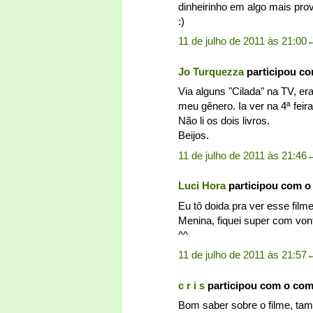
dinheirinho em algo mais prov
:)
11 de julho de 2011 às 21:00
Jo Turquezza
participou c
Via alguns "Cilada" na TV, e
meu gênero. Ia ver na 4ª feir
Não li os dois livros.
Beijos.
11 de julho de 2011 às 21:46
Luci Hora
participou com o
Eu tô doida pra ver esse filme
Menina, fiquei super com vont
^^
11 de julho de 2011 às 21:57
c r i s
participou com o co
Bom saber sobre o filme, tamb