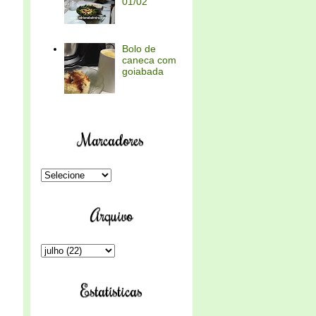
01/02
Bolo de
caneca com
goiabada
Marcadores
Arquivo
Estatísticas