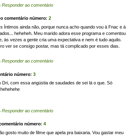
←
Responder ao comentário
 o comentário número:
2
, Os Íntimos ainda não, porque nunca acho quando vou à Fnac e à
ados... heheheh. Meu marido adora esse programa e comentou
ele, às vezes a gente cria uma expectativa e nem é tudo aquilo.
ero ver se consigo postar, mas tá complicado por esses dias.
←
Responder ao comentário
entário número:
3
 Dri, com essa angústia de saudades de sei lá o que. Só
 hehehehe
←
Responder ao comentário
 comentário número:
4
 gosto muito de filme que apela pra baixaria. Vou gastar meu