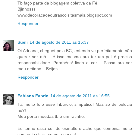
Tb faço parte da blogagem coletiva da Fê.
Bjinhosss
www.decoracaoeoutrascoisitasmais.blogspot.com
Responder
Sueli
14 de agosto de 2011 às 15:37
Oi Adriana, cheguei pela BC, entendo vc perfeitamente não
querer ser má.... é isso mesmo pra ter um pet é preciso
responsabilidade. Parabéns! linda a cor.... Passa pra ver
meu netinho... Beijos
Responder
Fabiana Fabrin
14 de agosto de 2011 às 16:55
Tá muito fofo esse Tibúrcio, simpático! Mas só de pelúcia
né?!
Meu porta moedas tb é um ratinho.
Eu tenho essa cor de esmalte e acho que combina muito
com pele clara, como a nossa!