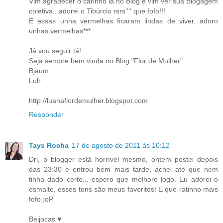
Vim agradecer o carinho lá no Blog e vim ver sua Blogagem
coletiva...adorei o Tibúrcio rsrs'''' que fofo!!!
E essas unha vermelhas ficaram lindas de viver, adoro
unhas vermelhas***
Já vou seguir tá!
Seja sempre bem vinda no Blog "Flor de Mulher"
Bjaum
Luh
http://luanaflordemulher.blogspot.com
Responder
Tays Rocha
17 de agosto de 2011 às 10:12
Dri, o blogger está horrível mesmo, ontem postei depois
das 23:30 e entrou bem mais tarde, achei até que nem
tinha dado certo... espero que melhore logo. Eu adorei o
esmalte, esses tons são meus favoritos! E que ratinho mais
fofo ;oP
Beijocas ♥