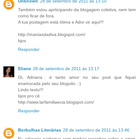
Unknown
28 de setembro de 2011 às 13:10
Também estou aprticipando da blogagem coletiva, nem tem
como ficar de fora.
A tua postagem está ótima e Ador vir aqui!!!
http://maniasdadiva.blogspot.com/
bjos
Responder
Eliane
28 de setembro de 2011 às 13:17
Oi, Adriana... é tanto amor no seu post que fiquei
enamorada pelo seu bloguito :-)
Lindo texto!!!
bjos pro cê
http://www.larfamiliaecia.blogspot.com/
Responder
Borbulhas Literárias
28 de setembro de 2011 às 13:46
Eu adoraria participar com minhas resenhas sobre o amor,