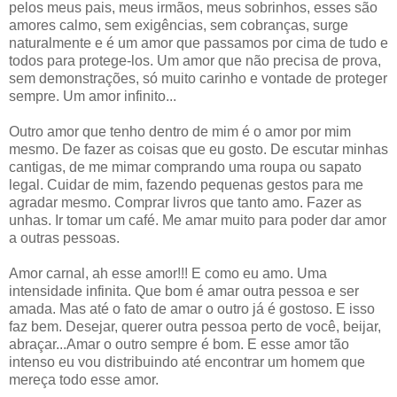
pelos meus pais, meus irmãos, meus sobrinhos, esses são
amores calmo, sem exigências, sem cobranças, surge
naturalmente e é um amor que passamos por cima de tudo e
todos para protege-los. Um amor que não precisa de prova,
sem demonstrações, só muito carinho e vontade de proteger
sempre. Um amor infinito...
Outro amor que tenho dentro de mim é o amor por mim
mesmo. De fazer as coisas que eu gosto. De escutar minhas
cantigas, de me mimar comprando uma roupa ou sapato
legal. Cuidar de mim, fazendo pequenas gestos para me
agradar mesmo. Comprar livros que tanto amo. Fazer as
unhas. Ir tomar um café. Me amar muito para poder dar amor
a outras pessoas.
Amor carnal, ah esse amor!!! E como eu amo. Uma
intensidade infinita. Que bom é amar outra pessoa e ser
amada. Mas até o fato de amar o outro já é gostoso. E isso
faz bem. Desejar, querer outra pessoa perto de você, beijar,
abraçar...Amar o outro sempre é bom. E esse amor tão
intenso eu vou distribuindo até encontrar um homem que
mereça todo esse amor.