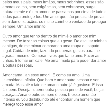
pelos meus pais, meus irmãos, meus sobrinhos, esses são
amores calmo, sem exigências, sem cobranças, surge
naturalmente e é um amor que passamos por cima de tudo e
todos para protege-los. Um amor que não precisa de prova,
sem demonstrações, só muito carinho e vontade de proteger
sempre. Um amor infinito...
Outro amor que tenho dentro de mim é o amor por mim
mesmo. De fazer as coisas que eu gosto. De escutar minhas
cantigas, de me mimar comprando uma roupa ou sapato
legal. Cuidar de mim, fazendo pequenas gestos para me
agradar mesmo. Comprar livros que tanto amo. Fazer as
unhas. Ir tomar um café. Me amar muito para poder dar amor
a outras pessoas.
Amor carnal, ah esse amor!!! E como eu amo. Uma
intensidade infinita. Que bom é amar outra pessoa e ser
amada. Mas até o fato de amar o outro já é gostoso. E isso
faz bem. Desejar, querer outra pessoa perto de você, beijar,
abraçar...Amar o outro sempre é bom. E esse amor tão
intenso eu vou distribuindo até encontrar um homem que
mereça todo esse amor.