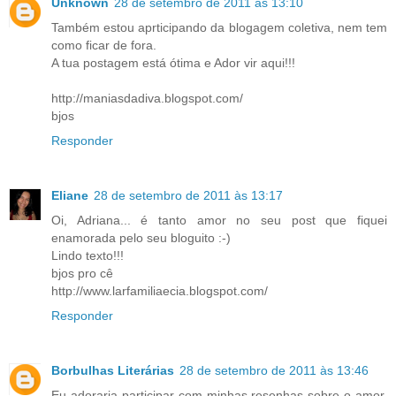
Unknown
28 de setembro de 2011 às 13:10
Também estou aprticipando da blogagem coletiva, nem tem
como ficar de fora.
A tua postagem está ótima e Ador vir aqui!!!
http://maniasdadiva.blogspot.com/
bjos
Responder
Eliane
28 de setembro de 2011 às 13:17
Oi, Adriana... é tanto amor no seu post que fiquei
enamorada pelo seu bloguito :-)
Lindo texto!!!
bjos pro cê
http://www.larfamiliaecia.blogspot.com/
Responder
Borbulhas Literárias
28 de setembro de 2011 às 13:46
Eu adoraria participar com minhas resenhas sobre o amor,