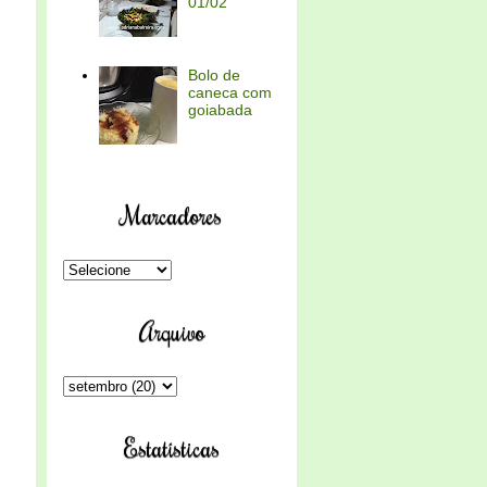
01/02
Bolo de
caneca com
goiabada
Marcadores
Arquivo
Estatísticas