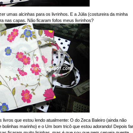
zer umas alcinhas para os livrinhos. E a Júlia (costureira da minha
ra nas capas. Não ficaram fofos meus livrinhos?
s livros que estou lendo atualmente: O do Zeca Baleiro (ainda não
de bolinhas marinho) e o Um bom tricô que estou adorando! Depois far
sas ficaram muito lisinhas, mas é que sou que nem cerveja quente,