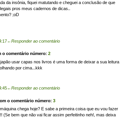
da insônia, fiquei matutando e cheguei a conclusão de que
legais pros meus cadernos de dicas..
mento? ;oD
4:17
←
Responder ao comentário
m o comentário número:
2
o japão usar capas nos livros é uma forma de deixar a sua leitura
olhando por cima...kkk
4:45
←
Responder ao comentário
com o comentário número:
3
 máquina chega hoje? E sabe a primeira coisa que eu vou fazer
!! (Se bem que não vai ficar assim perfeitinho neh!, mas deixa