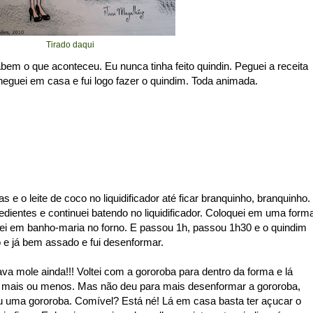
Tirado daqui
bem o que aconteceu. Eu nunca tinha feito quindin. Peguei a receita
heguei em casa e fui logo fazer o quindim. Toda animada.
 e o leite de coco no liquidificador até ficar branquinho, branquinho.
edientes e continuei batendo no liquidificador. Coloquei em uma form
ei em banho-maria no forno. E passou 1h, passou 1h30 e o quindim
 e já bem assado e fui desenformar.
va mole ainda!!! Voltei com a gororoba para dentro da forma e lá
eu mais ou menos. Mas não deu para mais desenformar a gororoba,
ou uma gororoba. Comível? Está né! Lá em casa basta ter açucar o