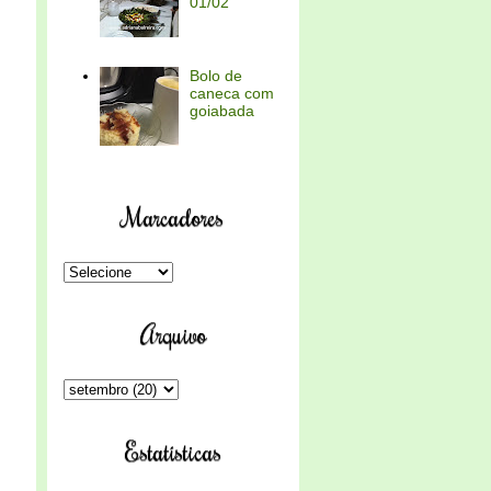
01/02
Bolo de
caneca com
goiabada
Marcadores
Arquivo
Estatísticas