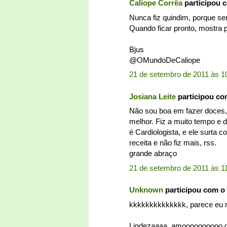
Calíope Corrêa
participou 
Nunca fiz quindim, porque se
Quando ficar pronto, mostra 
Bjus
@OMundoDeCaliope
21 de setembro de 2011 às 1
Josiana Leite
participou c
Não sou boa em fazer doces, 
melhor. Fiz a muito tempo e 
é Cardiologista, e ele surta 
receita e não fiz mais, rss.
grande abraço
21 de setembro de 2011 às 1
Unknown
participou com o
kkkkkkkkkkkkkk, parece eu n
Lindezaaaa, amoooooooooo qu