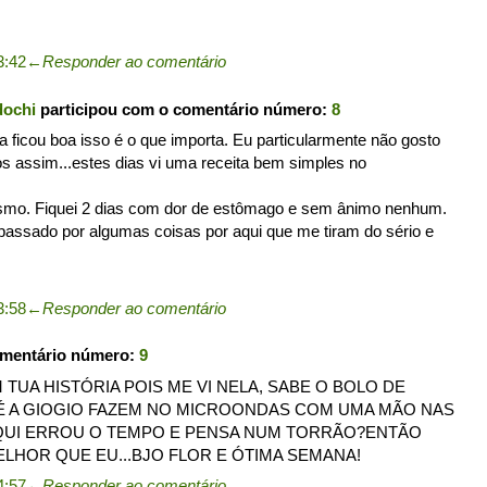
3:42
←
Responder ao comentário
dochi
participou com o comentário número:
8
 ficou boa isso é o que importa. Eu particularmente não gosto
s assim...estes dias vi uma receita bem simples no
smo. Fiquei 2 dias com dor de estômago e sem ânimo nenhum.
 passado por algumas coisas por aqui que me tiram do sério e
3:58
←
Responder ao comentário
omentário número:
9
TUA HISTÓRIA POIS ME VI NELA, SABE O BOLO DE
É A GIOGIO FAZEM NO MICROONDAS COM UMA MÃO NAS
AQUI ERROU O TEMPO E PENSA NUM TORRÃO?ENTÃO
LHOR QUE EU...BJO FLOR E ÓTIMA SEMANA!
4:57
←
Responder ao comentário