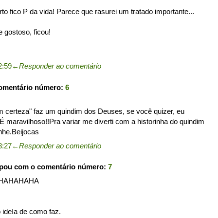
o fico P da vida! Parece que rasurei um tratado importante...
e gostoso, ficou!
2:59
←
Responder ao comentário
comentário número:
6
 certeza" faz um quindim dos Deuses, se você quizer, eu
. É maravilhoso!!Pra variar me diverti com a historinha do quindim
ehhe.Beijocas
3:27
←
Responder ao comentário
ipou com o comentário número:
7
HAHAHAHA
 ideía de como faz.