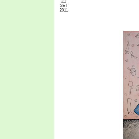
21
SET
2011