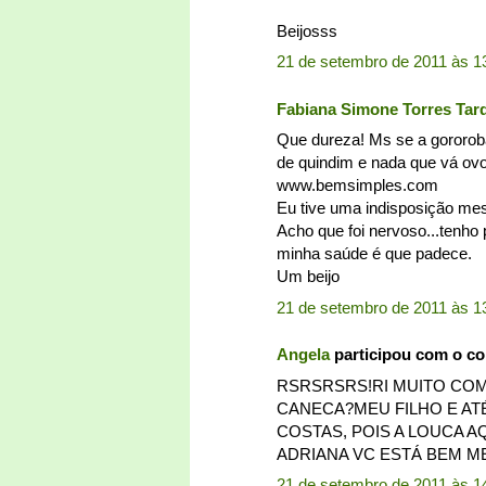
Beijosss
21 de setembro de 2011 às 1
Fabiana Simone Torres Tar
Que dureza! Ms se a gororoba
de quindim e nada que vá ovo
www.bemsimples.com
Eu tive uma indisposição me
Acho que foi nervoso...tenho
minha saúde é que padece.
Um beijo
21 de setembro de 2011 às 1
Angela
participou com o c
RSRSRSRS!RI MUITO COM 
CANECA?MEU FILHO E AT
COSTAS, POIS A LOUCA 
ADRIANA VC ESTÁ BEM ME
21 de setembro de 2011 às 1