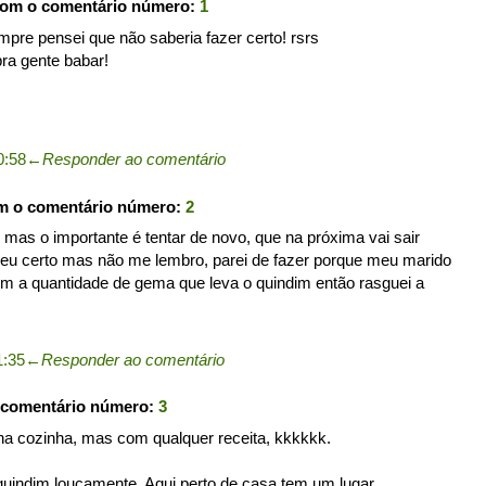
com o comentário número:
1
mpre pensei que não saberia fazer certo! rsrs
pra gente babar!
0:58
←
Responder ao comentário
om o comentário número:
2
mas o importante é tentar de novo, que na próxima vai sair
deu certo mas não me lembro, parei de fazer porque meu marido
com a quantidade de gema que leva o quindim então rasguei a
1:35
←
Responder ao comentário
 comentário número:
3
a cozinha, mas com qualquer receita, kkkkkk.
indim loucamente. Aqui perto de casa tem um lugar