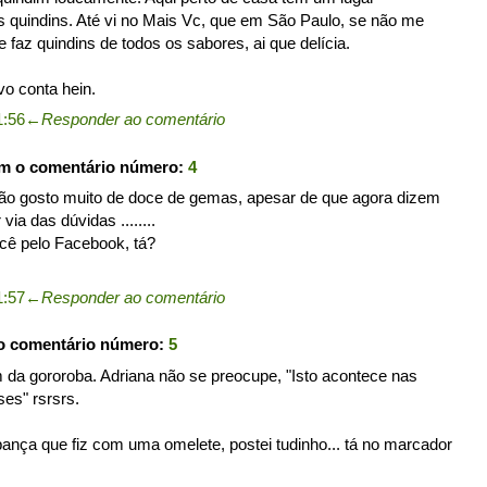
 quindins. Até vi no Mais Vc, que em São Paulo, se não me
faz quindins de todos os sabores, ai que delícia.
vo conta hein.
1:56
←
Responder ao comentário
om o comentário número:
4
ão gosto muito de doce de gemas, apesar de que agora dizem
ia das dúvidas ........
cê pelo Facebook, tá?
1:57
←
Responder ao comentário
o comentário número:
5
m da gororoba. Adriana não se preocupe, "Isto acontece nas
es" rsrsrs.
ança que fiz com uma omelete, postei tudinho... tá no marcador