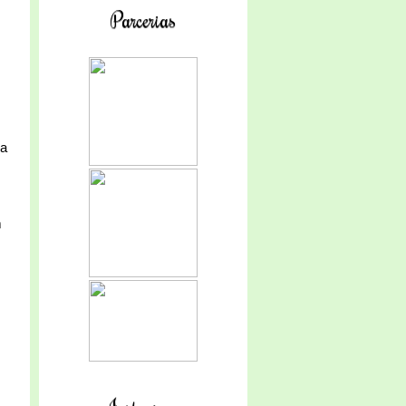
Parcerias
ra
m