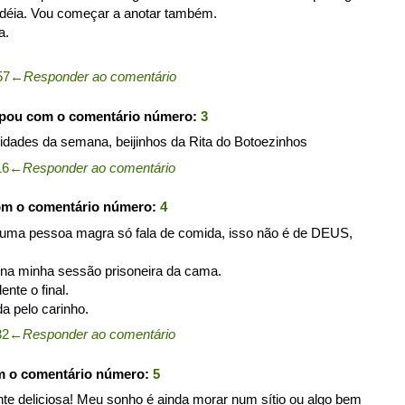
idéia. Vou começar a anotar também.
a.
57
←
Responder ao comentário
ipou com o comentário número:
3
licidades da semana, beijinhos da Rita do Botoezinhos
16
←
Responder ao comentário
om o comentário número:
4
 uma pessoa magra só fala de comida, isso não é de DEUS,
, na minha sessão prisoneira da cama.
nte o final.
a pelo carinho.
32
←
Responder ao comentário
m o comentário número:
5
ente deliciosa! Meu sonho é ainda morar num sítio ou algo bem