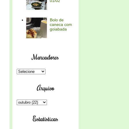
01/02
Bolo de
caneca com
goiabada
Marcadores
Arquivo
Estatísticas