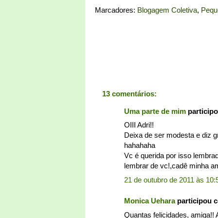
Marcadores:
Blogagem Coletiva
,
Pequ
13 comentários:
Uma parte de mim
particip
OIII Adri!!
Deixa de ser modesta e diz gr
hahahaha
Vc é querida por isso lembrada
lembrar de vc!,cadê minha ami
21 de outubro de 2011 às 10:
Monica Uehara
participou 
Quantas felicidades, amiga!! 