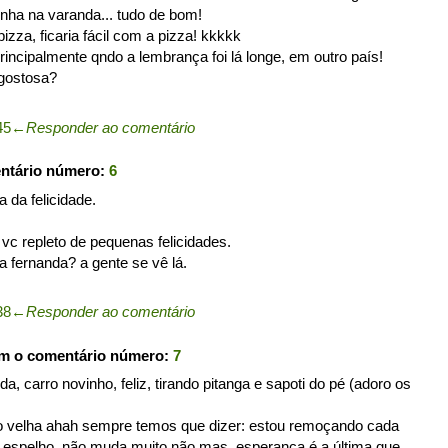
nha na varanda... tudo de bom!
izza, ficaria fácil com a pizza! kkkkk
rincipalmente qndo a lembrança foi lá longe, em outro país!
 gostosa?
45
←
Responder ao comentário
entário número:
6
 da felicidade.
c repleto de pequenas felicidades.
a fernanda? a gente se vê lá.
38
←
Responder ao comentário
om o comentário número:
7
, carro novinho, feliz, tirando pitanga e sapoti do pé (adoro os
do velha ahah sempre temos que dizer: estou remoçando cada
o espelho, não muda muito não mas, esperança é a última que