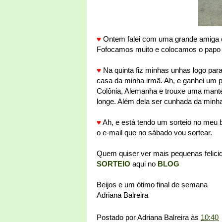
♥
Ontem falei com uma grande amiga q
Fofocamos muito e colocamos o papo 
♥
Na quinta fiz minhas unhas logo par
casa da minha irmã. Ah, e ganhei um pr
Colônia, Alemanha e trouxe uma mantei
longe. Além dela ser cunhada da minh
♥
Ah, e está tendo um sorteio no meu b
o e-mail que no sábado vou sortear.
Quem quiser ver mais pequenas felicid
SORTEIO
aqui no
BLOG
Beijos e um ótimo final de semana
Adriana Balreira
Postado por
Adriana Balreira
às
10:40