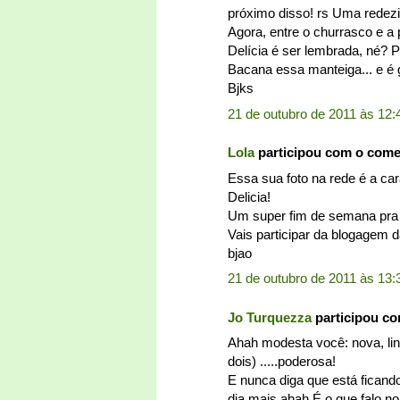
próximo disso! rs Uma redezi
Agora, entre o churrasco e a p
Delícia é ser lembrada, né? P
Bacana essa manteiga... e é
Bjks
21 de outubro de 2011 às 12:
Lola
participou com o com
Essa sua foto na rede é a cara
Delicia!
Um super fim de semana pra v
Vais participar da blogagem d
bjao
21 de outubro de 2011 às 13:
Jo Turquezza
participou c
Ahah modesta você: nova, linda
dois) .....poderosa!
E nunca diga que está fican
dia mais ahah É o que falo n