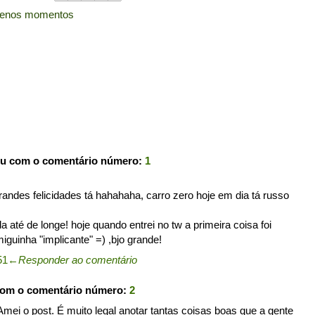
enos momentos
ou com o comentário número:
1
andes felicidades tá hahahaha, carro zero hoje em dia tá russo
 até de longe! hoje quando entrei no tw a primeira coisa foi
guinha "implicante" =) ,bjo grande!
51
←
Responder ao comentário
com o comentário número:
2
Amei o post. É muito legal anotar tantas coisas boas que a gente