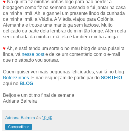
♥
Na quinta fiz minhas unhas logo para não perder a
blogagem como fiz na semana passada e fui jantar na casa
da minha irmã. Ah, e ganhei um presente lindo da cunhada
da minha irmã, a Vládia. A Vládia viajou para Colônia,
Alemanha e trouxe uma manteiga sem lactose. Muito
delicado da parte dela lembrar de mim tão longe. Além dela
ser cunhada da minha irmã, ela é também minha amiga.
♥
Ah, e está tendo um sorteio no meu blog de uma pulseira
linda, vá
nesse post
e deixe um comentário com o e-mail
que no sábado vou sortear.
Quem quiser ver mais pequenas felicidades, vai lá no blog
Botoezinhos
. E não esqueçam de participar do
SORTEIO
aqui no
BLOG
Beijos e um ótimo final de semana
Adriana Balreira
Adriana Balreira
às
10:40
Compartilhar