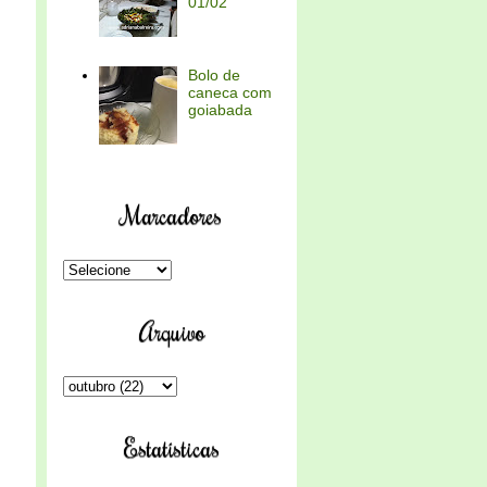
01/02
Bolo de
caneca com
goiabada
Marcadores
Arquivo
Estatísticas