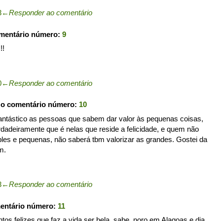
3
←
Responder ao comentário
omentário número:
9
!!
0
←
Responder ao comentário
 o comentário número:
10
fantástico as pessoas que sabem dar valor às pequenas coisas,
dadeiramente que é nelas que reside a felicidade, e quem não
ples e pequenas, não saberá tbm valorizar as grandes. Gostei da
m.
3
←
Responder ao comentário
mentário número:
11
os felizes que faz a vida ser bela, sabe, noro em Alagoas e dia