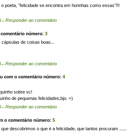
ia o poeta, "felicidade se encontra em horinhas como essas"!!!
4
←
Responder ao comentário
o comentário número:
3
s cápsulas de coisas boas...
8
←
Responder ao comentário
ou com o comentário número:
4
uinho sobre vc!
nho de pequenas felicidades,bjo. =)
0
←
Responder ao comentário
om o comentário número:
5
ue descobrimos o que é a felicidade, que tantos procuram ......