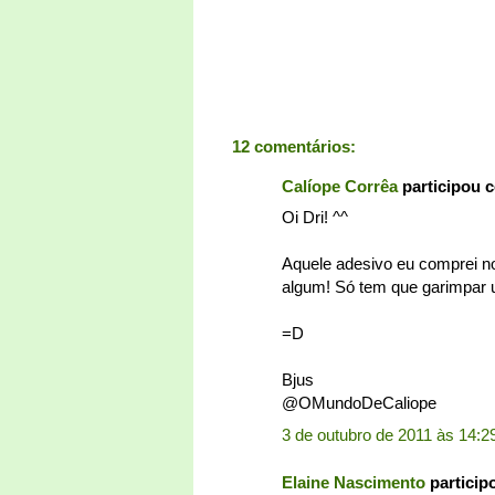
12 comentários:
Calíope Corrêa
participou 
Oi Dri! ^^
Aquele adesivo eu comprei n
algum! Só tem que garimpar 
=D
Bjus
@OMundoDeCaliope
3 de outubro de 2011 às 14:2
Elaine Nascimento
particip