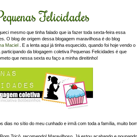
Pequenas Felicidades
ueci mesmo que tinha falado que ia fazer toda sexta-feira essa
es. O blog de origem dessa blogagem maravilhosa é do blog
ma Maciel
. E a lenta aqui já tinha esquecido, quando foi hoje vendo o
participando da blogagem coletiva Pequenas Felicidades é que
ometo que nessa sexta eu faço a minha direitinho!
s dias no sítio do meu cunhado e irmã com toda a família, muito bo
Bom Tricô, recomendo! Maravilhoso. Já estou acabando e poupand