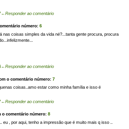
7
←
Responder ao comentário
comentário número:
6
stá nas coisas simples da vida né?...tanta gente procura, procura
...infelizmente...
4
←
Responder ao comentário
com o comentário número:
7
uenas coisas..amo estar como minha família e isso é
7
←
Responder ao comentário
m o comentário número:
8
. eu , por aqui, tenho a impressão que é muito mais q isso ..