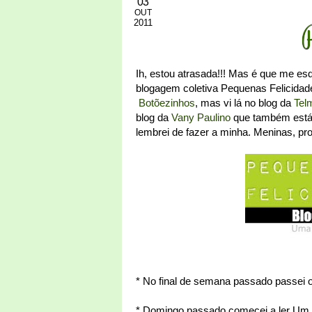
03
OUT
2011
Ih, estou atrasada!!! Mas é que me esq
blogagem coletiva Pequenas Felicidad
Botõezinhos
, mas vi lá no blog da
Tel
blog da
Vany Paulino
que também está 
lembrei de fazer a minha. Meninas, pr
* No final de semana passado passei o
* Domingo passado comecei a ler Um 