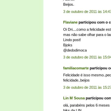
Beijos.
3 de outubro de 2011 às 14:4
Flaviane
participou com o 
Oi Dri....como a felicidade e
mas não sabe olhar para o lado
Lindo post!
Bjoks
@dedodimoca
3 de outubro de 2011 às 15:0
familiacomarte
participou 
Felicidade é isso mesmo..peq
felicidade..beijos
3 de outubro de 2011 às 15:2
Lin M Sousa
participou co
olá, parabéns pelos 6 meses .
bjks da LIN