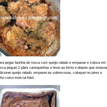
para pegar farinha de rosca com queijo ralado e empanar e coloca em
osca peguei 2 pães carioquinhas e levei ao forno e depois que estav
adicionei queijo ralado, empanei as sobrecoxas, coloquei no pirex e
inho como está na foto!