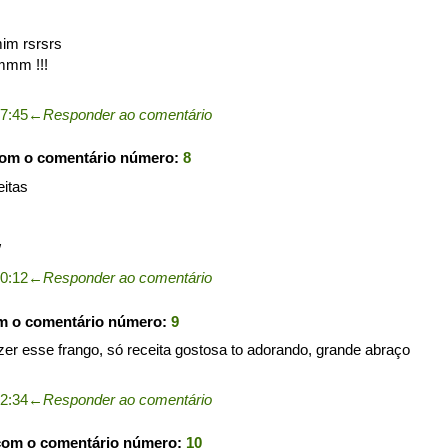
im rsrsrs
mmm !!!
7:45
←
Responder ao comentário
com o comentário número:
8
eitas
/
0:12
←
Responder ao comentário
om o comentário número:
9
er esse frango, só receita gostosa to adorando, grande abraço
2:34
←
Responder ao comentário
com o comentário número:
10