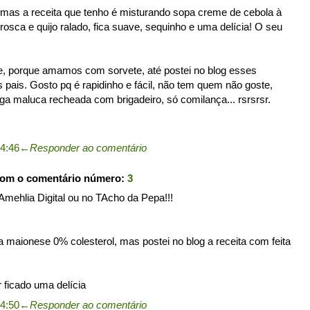
 mas a receita que tenho é misturando sopa creme de cebola à
osca e quijo ralado, fica suave, sequinho e uma delícia! O seu
 porque amamos com sorvete, até postei no blog esses
 pais. Gosto pq é rapidinho e fácil, não tem quem não goste,
ga maluca recheada com brigadeiro, só comilança... rsrsrsr.
4:46
←
Responder ao comentário
com o comentário número:
3
Amehlia Digital ou no TAcho da Pepa!!!
a maionese 0% colesterol, mas postei no blog a receita com feita
.
r ficado uma delícia
4:50
←
Responder ao comentário