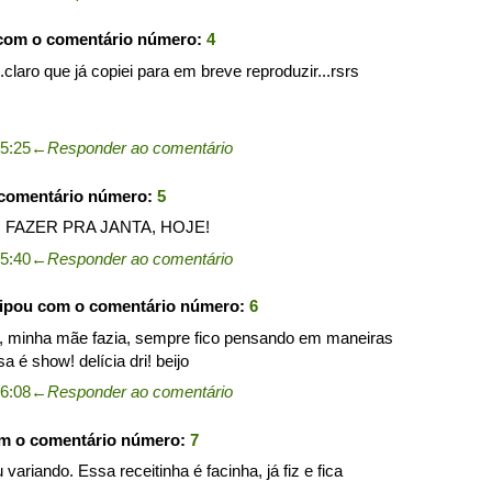
 com o comentário número:
4
claro que já copiei para em breve reproduzir...rsrs
5:25
←
Responder ao comentário
 comentário número:
5
U FAZER PRA JANTA, HOJE!
5:40
←
Responder ao comentário
cipou com o comentário número:
6
minha mãe fazia, sempre fico pensando em maneiras
a é show! delícia dri! beijo
6:08
←
Responder ao comentário
om o comentário número:
7
ariando. Essa receitinha é facinha, já fiz e fica