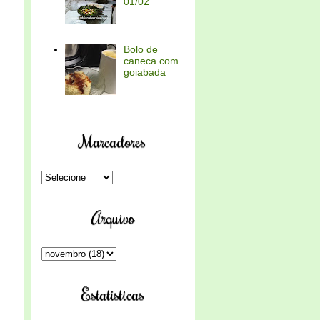
01/02
Bolo de
caneca com
goiabada
Marcadores
Arquivo
Estatísticas