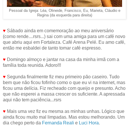
Pessoal da Igreja: Léa, Olineide, Francisco, Eu, Marieta, Cláudio e
Regina (da esquerda para direita)
♥
Sábado ainda em comemoração ao meu aniversário
(como rende....rsrs...) sai com uma amiga para um café novo
que abriu aqui em Fortaleza. Café Arena Pelé. Eu amo café,
então me esbaldei de tanto tomar café espresso.
♥
Domingo almoço e jantar na casa da minha irmã com a
família toda reunida. Adoro!!!
♥
Segunda finalmente fiz meu primeiro pão caseiro. Tudo
bem que não ficou fofinho como o que eu vi na internet, mas
ficou uma delícia. Fiz recheado com queijo e presunto. Acho
que não esperei a massa crescer os suficiente. A apressada
aqui não tem paciência...rsrs
♥
Mais uma vez fiz eu mesma as minhas unhas. Lógico que
ainda ficou muito mal limpadas. Mas estou melhorando. Um
dia chego perto da
Fernanda Reali
e
Luci Hora
.