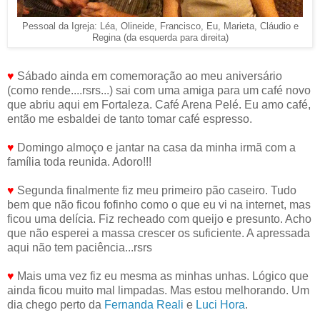
Pessoal da Igreja: Léa, Olineide, Francisco, Eu, Marieta, Cláudio e
Regina (da esquerda para direita)
♥
Sábado ainda em comemoração ao meu aniversário
(como rende....rsrs...) sai com uma amiga para um café novo
que abriu aqui em Fortaleza. Café Arena Pelé. Eu amo café,
então me esbaldei de tanto tomar café espresso.
♥
Domingo almoço e jantar na casa da minha irmã com a
família toda reunida. Adoro!!!
♥
Segunda finalmente fiz meu primeiro pão caseiro. Tudo
bem que não ficou fofinho como o que eu vi na internet, mas
ficou uma delícia. Fiz recheado com queijo e presunto. Acho
que não esperei a massa crescer os suficiente. A apressada
aqui não tem paciência...rsrs
♥
Mais uma vez fiz eu mesma as minhas unhas. Lógico que
ainda ficou muito mal limpadas. Mas estou melhorando. Um
dia chego perto da
Fernanda Reali
e
Luci Hora
.