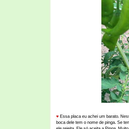
♥
Essa placa eu achei um barato. Ness
boca dele tem o nome de pinga. Se tent
ele rejeita. Ele só aceita a Pinga. Muito 