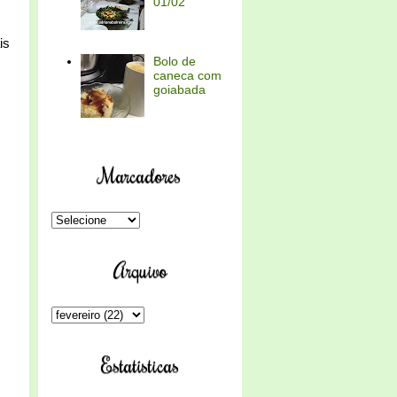
01/02
is
Bolo de
caneca com
goiabada
Marcadores
Arquivo
Estatísticas