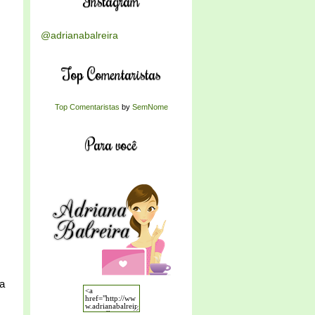
Instagram
@adrianabalreira
Top Comentaristas
Top Comentaristas
by
SemNome
Para você
na