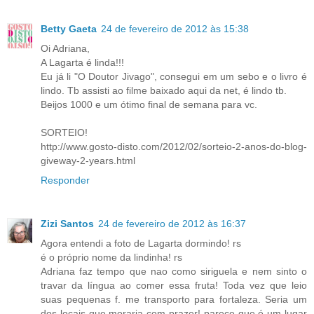
Betty Gaeta
24 de fevereiro de 2012 às 15:38
Oi Adriana,
A Lagarta é linda!!!
Eu já li "O Doutor Jivago", consegui em um sebo e o livro é
lindo. Tb assisti ao filme baixado aqui da net, é lindo tb.
Beijos 1000 e um ótimo final de semana para vc.
SORTEIO!
http://www.gosto-disto.com/2012/02/sorteio-2-anos-do-blog-
giveway-2-years.html
Responder
Zizi Santos
24 de fevereiro de 2012 às 16:37
Agora entendi a foto de Lagarta dormindo! rs
é o próprio nome da lindinha! rs
Adriana faz tempo que nao como siriguela e nem sinto o
travar da língua ao comer essa fruta! Toda vez que leio
suas pequenas f. me transporto para fortaleza. Seria um
dos locais que moraria com prazer! parece que é um lugar