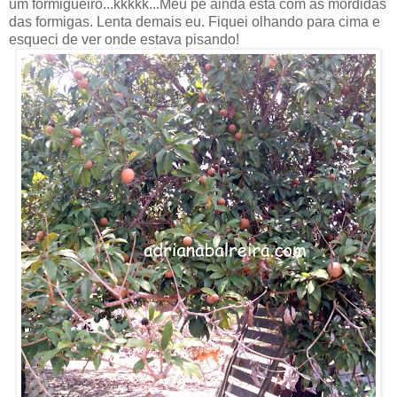
um formigueiro...kkkkk...Meu pé ainda está com as mordidas
das formigas. Lenta demais eu. Fiquei olhando para cima e
esqueci de ver onde estava pisando!