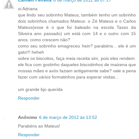
Carmen Ferreira
6 de março de 2012 às 07:27
oi Adriana
que lindo seu sobrinho Mateus, também tenho um sobrinho
dois sobrinhos chamados Mateus: o Zé Mateus e o Carlos
Mateus(esse é o que foi baleado na escola Tasso da
Silveira ano passado) um está com 14 e o outro com 15
anos. como crescem não?
como seu sobrinho emagreceu hein? parabéns... ele é um
gato!!! heheh
sobre os biscoitos, faça meia receita sim, pois eles rendem.
ele fica com gostinho daqueles biscoitinhos de maizena que
nossas mães e avós faziam antigamente sabe? vale a pena
fazer com vários formatinhos para esperar visitas...
um grande bjo querida
Responder
Anônimo
6 de março de 2012 às 13:52
Parabéns ao Mateus!
Responder