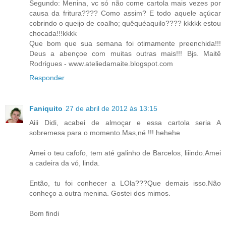
Segundo: Menina, vc só não come cartola mais vezes por
causa da fritura???? Como assim? E todo aquele açúcar
cobrindo o queijo de coalho; quêquéaquilo???? kkkkk estou
chocada!!!kkkk
Que bom que sua semana foi otimamente preenchida!!!
Deus a abençoe com muitas outras mais!!! Bjs. Maitê
Rodrigues - www.ateliedamaite.blogspot.com
Responder
Faniquito
27 de abril de 2012 às 13:15
Aiii Didi, acabei de almoçar e essa cartola seria A
sobremesa para o momento.Mas,né !!! hehehe
Amei o teu cafofo, tem até galinho de Barcelos, liiindo.Amei
a cadeira da vó, linda.
Então, tu foi conhecer a LOla???Que demais isso.Não
conheço a outra menina. Gostei dos mimos.
Bom findi