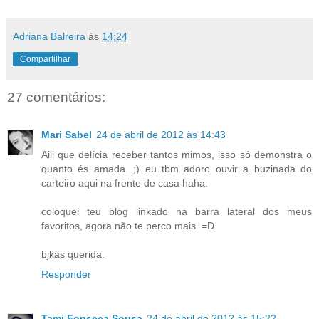
Adriana Balreira
às
14:24
Compartilhar
27 comentários:
Mari Sabel
24 de abril de 2012 às 14:43
Aiii que delícia receber tantos mimos, isso só demonstra o
quanto és amada. ;) eu tbm adoro ouvir a buzinada do
carteiro aqui na frente de casa haha.
coloquei teu blog linkado na barra lateral dos meus
favoritos, agora não te perco mais. =D
bjkas querida.
Responder
Tami Fonseca Sousa
24 de abril de 2012 às 15:22