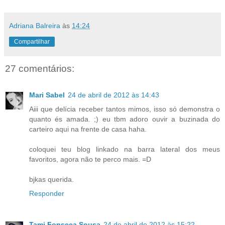
Adriana Balreira
às
14:24
Compartilhar
27 comentários:
Mari Sabel
24 de abril de 2012 às 14:43
Aiii que delícia receber tantos mimos, isso só demonstra o
quanto és amada. ;) eu tbm adoro ouvir a buzinada do
carteiro aqui na frente de casa haha.
coloquei teu blog linkado na barra lateral dos meus
favoritos, agora não te perco mais. =D
bjkas querida.
Responder
Tami Fonseca Sousa
24 de abril de 2012 às 15:22