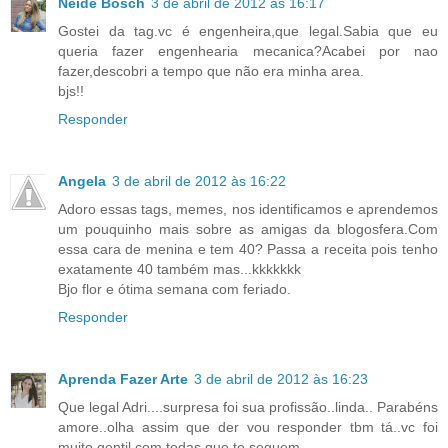
Neide Bosch
3 de abril de 2012 às 16:17
Gostei da tag.vc é engenheira,que legal.Sabia que eu
queria fazer engenhearia mecanica?Acabei por nao
fazer,descobri a tempo que não era minha area.
bjs!!
Responder
Angela
3 de abril de 2012 às 16:22
Adoro essas tags, memes, nos identificamos e aprendemos
um pouquinho mais sobre as amigas da blogosfera.Com
essa cara de menina e tem 40? Passa a receita pois tenho
exatamente 40 também mas...kkkkkkk
Bjo flor e ótima semana com feriado.
Responder
Aprenda Fazer Arte
3 de abril de 2012 às 16:23
Que legal Adri....surpresa foi sua profissão..linda.. Parabéns
amore..olha assim que der vou responder tbm tá..vc foi
muito gentil com todas que te seguem.