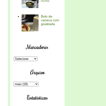
01/02
Bolo de
caneca com
goiabada
Marcadores
Arquivo
Estatísticas