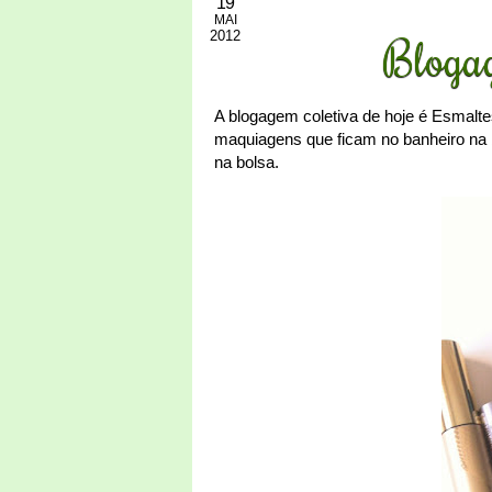
19
MAI
2012
Blogag
A blogagem coletiva de hoje é Esmalt
maquiagens que ficam no banheiro n
na bolsa.