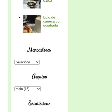
01/02
Bolo de
caneca com
goiabada
Marcadores
Arquivo
Estatísticas