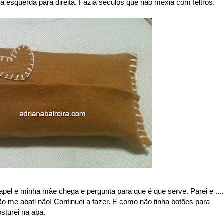
 da esquerda para direita. Fazia seculos que não mexia com feltros.
apel e minha mãe chega e pergunta para que é que serve. Parei e ....
não me abati não! Continuei a fazer. E como não tinha botões para
osturei na aba.