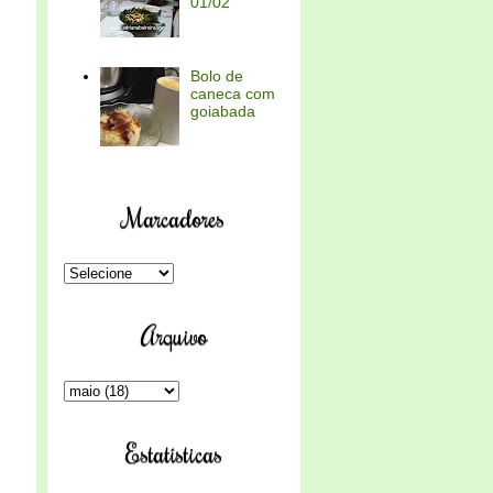
01/02
Bolo de
caneca com
goiabada
Marcadores
Arquivo
Estatísticas