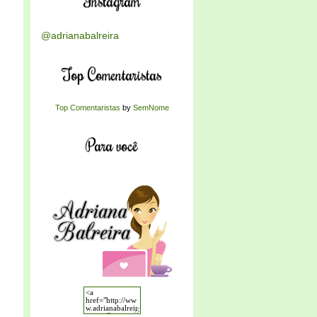
Instagram
@adrianabalreira
Top Comentaristas
Top Comentaristas
by
SemNome
Para você
m