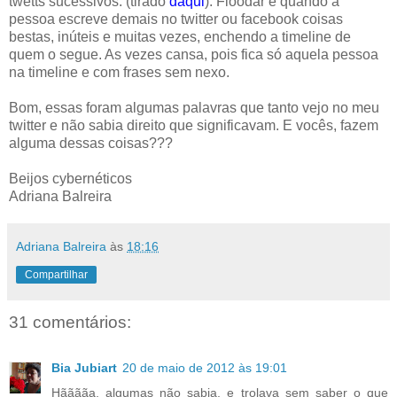
twetts sucessivos. (tirado
daqui
). Floodar é quando a
pessoa escreve demais no twitter ou facebook coisas
bestas, inúteis e muitas vezes, enchendo a timeline de
quem o segue. As vezes cansa, pois fica só aquela pessoa
na timeline e com frases sem nexo.
Bom, essas foram algumas palavras que tanto vejo no meu
twitter e não sabia direito que significavam. E vocês, fazem
alguma dessas coisas???
Beijos cybernéticos
Adriana Balreira
Adriana Balreira
às
18:16
Compartilhar
31 comentários:
Bia Jubiart
20 de maio de 2012 às 19:01
Hããããa, algumas não sabia, e trolava sem saber o que