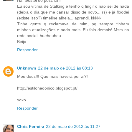
Há! Gostei do post, Dri!
Eu sou vítima de Stalking e tenho q fingir q não sei de nada
(deixa o dia que me cansar disso de novo... rs) e já floodei
(existe isso?) timeline alheia... aprendi. kkkkk
Tinha gente q reclamava de mim, pq sempre tinham
minhas atualizações e nada mais! Eu falo demais! Msm na
rede social! hueheuheu
Beijo
Responder
Unknown
22 de maio de 2012 às 08:13
Meu deus!!! Que mais haverá por ai?!
http://estilohedonico.blogspot.pt/
xoxo
Responder
Chris Ferreira
22 de maio de 2012 às 11:27