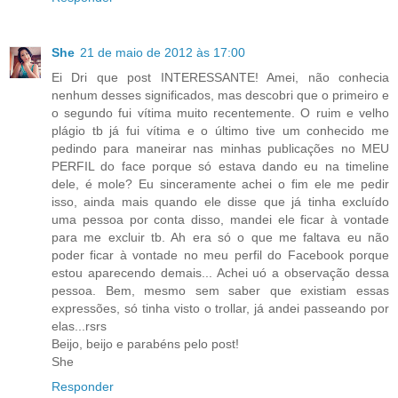
She
21 de maio de 2012 às 17:00
Ei Dri que post INTERESSANTE! Amei, não conhecia
nenhum desses significados, mas descobri que o primeiro e
o segundo fui vítima muito recentemente. O ruim e velho
plágio tb já fui vítima e o último tive um conhecido me
pedindo para maneirar nas minhas publicações no MEU
PERFIL do face porque só estava dando eu na timeline
dele, é mole? Eu sinceramente achei o fim ele me pedir
isso, ainda mais quando ele disse que já tinha excluído
uma pessoa por conta disso, mandei ele ficar à vontade
para me excluir tb. Ah era só o que me faltava eu não
poder ficar à vontade no meu perfil do Facebook porque
estou aparecendo demais... Achei uó a observação dessa
pessoa. Bem, mesmo sem saber que existiam essas
expressões, só tinha visto o trollar, já andei passeando por
elas...rsrs
Beijo, beijo e parabéns pelo post!
She
Responder