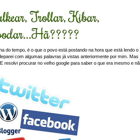
alkear, Trollar, Kibar,
oodar...Hã?????
nha do tempo, é o que o povo está postando na hora que está lendo o
e deparei com algumas palavras já vistas anteriormente por mim. Mas
. E resolvi procurar no velho google para saber o que era mesmo e n