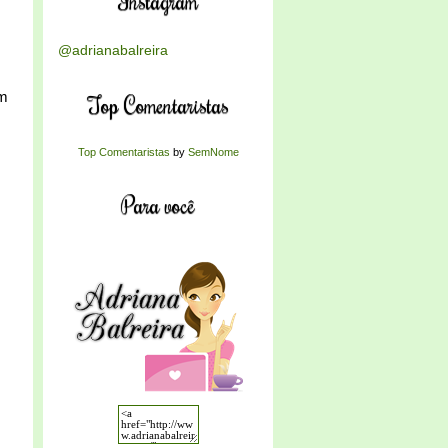
Instagram
@adrianabalreira
om
Top Comentaristas
Top Comentaristas
by
SemNome
Para você