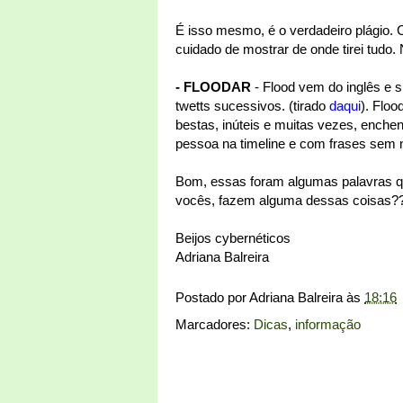
É isso mesmo, é o verdadeiro plágio.
cuidado de mostrar de onde tirei tudo.
- FLOODAR
- Flood vem do inglês e si
twetts sucessivos. (tirado
daqui
). Flo
bestas, inúteis e muitas vezes, enche
pessoa na timeline e com frases sem 
Bom, essas foram algumas palavras que
vocês, fazem alguma dessas coisas?
Beijos cybernéticos
Adriana Balreira
Postado por
Adriana Balreira
às
18:16
Marcadores:
Dicas
,
informação