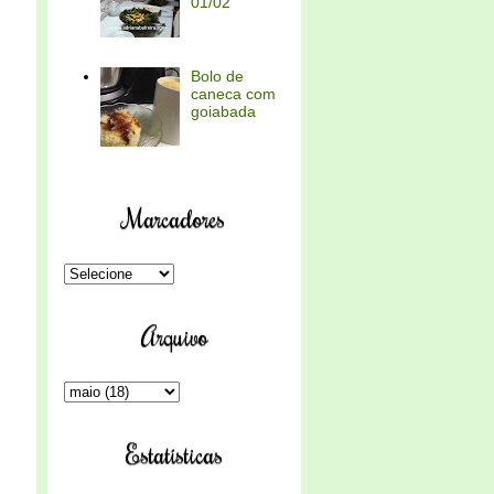
01/02
Bolo de
caneca com
goiabada
Marcadores
Arquivo
Estatísticas