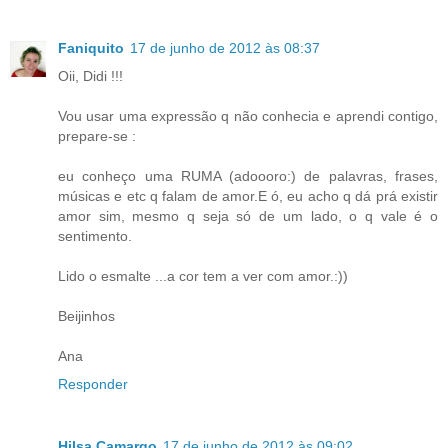
Faniquito
17 de junho de 2012 às 08:37
Oii, Didi !!!
Vou usar uma expressão q não conhecia e aprendi contigo,
prepare-se :
eu conheço uma RUMA (adoooro:) de palavras, frases,
músicas e etc q falam de amor.E ó, eu acho q dá prá existir
amor sim, mesmo q seja só de um lado, o q vale é o
sentimento.
Lido o esmalte ...a cor tem a ver com amor.:))
Beijinhos
Ana
Responder
Hilsa Camargo
17 de junho de 2012 às 09:02