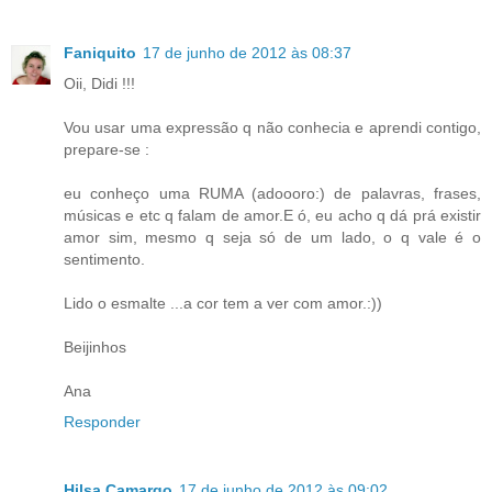
Faniquito
17 de junho de 2012 às 08:37
Oii, Didi !!!
Vou usar uma expressão q não conhecia e aprendi contigo,
prepare-se :
eu conheço uma RUMA (adoooro:) de palavras, frases,
músicas e etc q falam de amor.E ó, eu acho q dá prá existir
amor sim, mesmo q seja só de um lado, o q vale é o
sentimento.
Lido o esmalte ...a cor tem a ver com amor.:))
Beijinhos
Ana
Responder
Hilsa Camargo
17 de junho de 2012 às 09:02