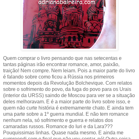
Quem comprar o livro pensando que nas setecentas e
tantas páginas irão encontrar romance, amor, paixão,
traição! Nem compre. Nem leiam. Pois a maior parte do livro
é falando sobre como ficou a Rússia nos primeiros
momentos depois da Revolução Bolchevique. Com relatos
sobre o sofrimento do povo, da fuga do povo para os Urais
(interior da URSS) saindo de Moscou para ver se a situação
deles melhoravam. E é a maior parte do livro sobre isso, e
quem não curte história é extremamente chato. E ainda tem
uma parte sobre a 1º guerra mundial. E não tem romance
nenhum nela, só sofrimento e guerra e relatos dos
camaradas russos. Romance do Iuri e da Lara???
Pouquissimas linhas. Quase nada mesmo. E ainda me
surpreendi com o final que não vou contar, né! Outra coisa