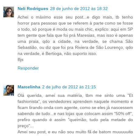
Neli Rodrigues
28 de junho de 2012 às 18:32
Achei o máximo esse seu post...e digo mais, tb tenho
horror para pessoas que se referem à parte como se fosse
o todo, só porque é moda ou mais chic, explico: aqui em SP
tem gente que fala que foi prá Maresias, mas isso é apenas
uma praia, qdo a cidade, na verdade, se chama São
Sebastião, ou diz que foi pra Riviera de São Lourenço, qdo
na verdade, é Bertioga, não suporto isso.
Bjs
Responder
Marcelinha
2 de julho de 2012 às 21:15
Olá querida, amei sua matéria, tbm me sinto uma "Et
fashionista", os vendedores aprendem naquele momento e
ficam tirando onda com agente, como se eles já nascessem
sabendo de tudo...e nas lojas que colocam assim "50% off",
prefiro quando é assim "queimâo, tudo pela metade do
preço"...
Amei seu post, e eu não sou muito fã de batom muuuuuito