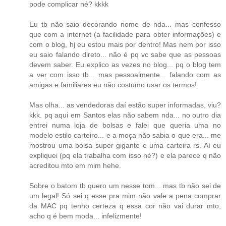
pode complicar né? kkkk
Eu tb não saio decorando nome de nda... mas confesso
que com a internet (a facilidade para obter informações) e
com o blog, hj eu estou mais por dentro! Mas nem por isso
eu saio falando direto... não é pq vc sabe que as pessoas
devem saber. Eu explico as vezes no blog... pq o blog tem
a ver com isso tb... mas pessoalmente... falando com as
amigas e familiares eu não costumo usar os termos!
Mas olha... as vendedoras daí estão super informadas, viu?
kkk. pq aqui em Santos elas não sabem nda... no outro dia
entrei numa loja de bolsas e falei que queria uma no
modelo estilo carteiro... e a moça não sabia o que era... me
mostrou uma bolsa super gigante e uma carteira rs. Aí eu
expliquei (pq ela trabalha com isso né?) e ela parece q não
acreditou mto em mim hehe.
Sobre o batom tb quero um nesse tom... mas tb não sei de
um legal! Só sei q esse pra mim não vale a pena comprar
da MAC pq tenho certeza q essa cor não vai durar mto,
acho q é bem moda... infelizmente!