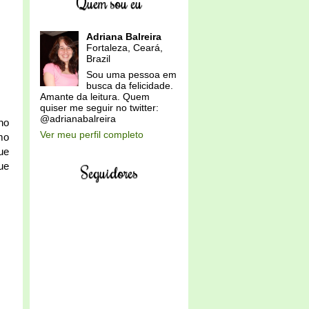
Quem sou eu
Adriana Balreira
Fortaleza, Ceará,
Brazil
Sou uma pessoa em
busca da felicidade.
Amante da leitura. Quem
quiser me seguir no twitter:
@adrianabalreira
no
Ver meu perfil completo
mo
ue
ue
Seguidores