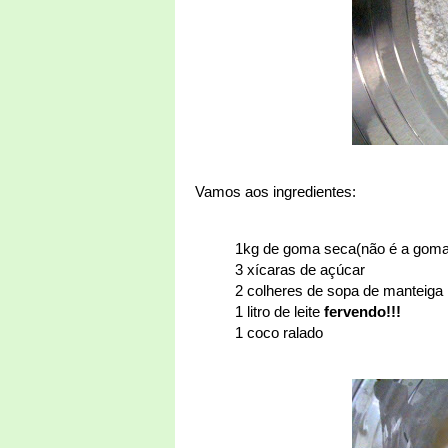
Vamos aos ingredientes:
1kg de goma seca(não é a goma
3 xícaras de açúcar
2 colheres de sopa de manteiga
1 litro de leite
fervendo!!!
1 coco ralado