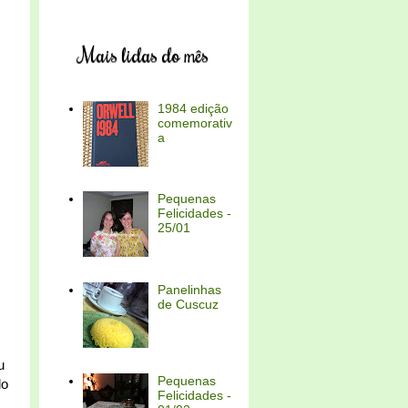
Mais lidas do mês
1984 edição
comemorativ
a
Pequenas
Felicidades -
25/01
Panelinhas
de Cuscuz
u
Pequenas
lo
Felicidades -