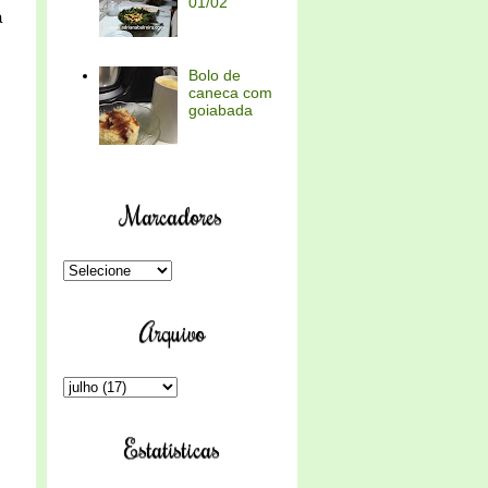
01/02
á
Bolo de
caneca com
goiabada
Marcadores
Arquivo
Estatísticas