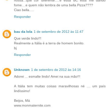
nossa...que cor diferente.....e essa BC esta me dando
fome....e quem não lembra de uma bella Pizza????
Ciao bella.....
Responder
bau da lola
1 de setembro de 2012 às 11:47
Que verde lindo!!!
Realmente a Itália é a terra de homem bonito.
bj
Responder
Unknown
1 de setembro de 2012 às 14:16
Adorei ... esmalte lindo! Amei na sua mão!!!
A Itália tem muitas coisas maravilhosas né .... um país
lindíssimo!
Beijos, Má
www.monmaternite.com