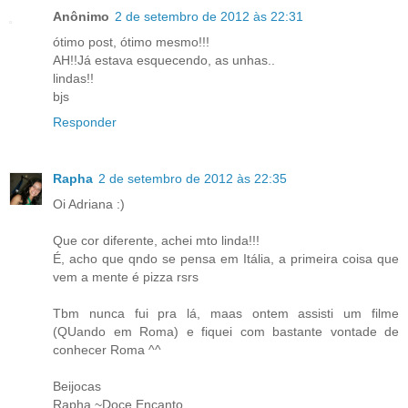
Anônimo
2 de setembro de 2012 às 22:31
ótimo post, ótimo mesmo!!!
AH!!Já estava esquecendo, as unhas..
lindas!!
bjs
Responder
Rapha
2 de setembro de 2012 às 22:35
Oi Adriana :)
Que cor diferente, achei mto linda!!!
É, acho que qndo se pensa em Itália, a primeira coisa que
vem a mente é pizza rsrs
Tbm nunca fui pra lá, maas ontem assisti um filme
(QUando em Roma) e fiquei com bastante vontade de
conhecer Roma ^^
Beijocas
Rapha ~Doce Encanto