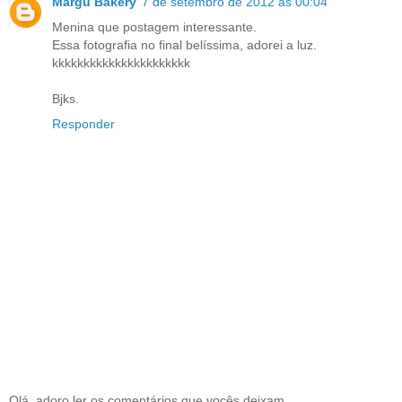
Margu Bakery
7 de setembro de 2012 às 00:04
Menina que postagem interessante.
Essa fotografia no final belíssima, adorei a luz.
kkkkkkkkkkkkkkkkkkkkkk
Bjks.
Responder
Olá, adoro ler os comentários que vocês deixam.