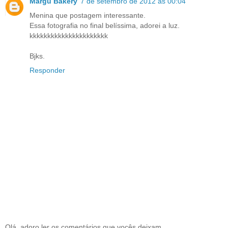
Margu Bakery
7 de setembro de 2012 às 00:04
Menina que postagem interessante.
Essa fotografia no final belíssima, adorei a luz.
kkkkkkkkkkkkkkkkkkkkkk
Bjks.
Responder
Olá, adoro ler os comentários que vocês deixam.