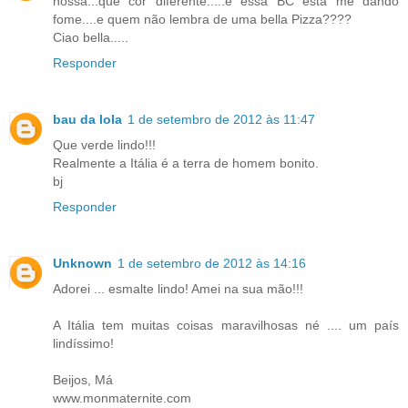
nossa...que cor diferente.....e essa BC esta me dando
fome....e quem não lembra de uma bella Pizza????
Ciao bella.....
Responder
bau da lola
1 de setembro de 2012 às 11:47
Que verde lindo!!!
Realmente a Itália é a terra de homem bonito.
bj
Responder
Unknown
1 de setembro de 2012 às 14:16
Adorei ... esmalte lindo! Amei na sua mão!!!
A Itália tem muitas coisas maravilhosas né .... um país
lindíssimo!
Beijos, Má
www.monmaternite.com