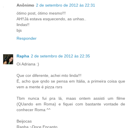
Anônimo
2 de setembro de 2012 às 22:31
ótimo post, ótimo mesmo!!!
AH!!Já estava esquecendo, as unhas..
lindas!!
bjs
Responder
Rapha
2 de setembro de 2012 às 22:35
Oi Adriana :)
Que cor diferente, achei mto linda!!!
É, acho que qndo se pensa em Itália, a primeira coisa que
vem a mente é pizza rsrs
Tbm nunca fui pra lá, maas ontem assisti um filme
(QUando em Roma) e fiquei com bastante vontade de
conhecer Roma ^^
Beijocas
Rapha ~Doce Encanto