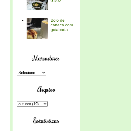
01/02
Bolo de
caneca com
goiabada
Marcadores
Arquivo
Estatísticas