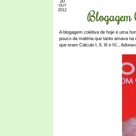
20
OUT
2012
Blogagem C
A blogagem coletiva de hoje é uma ho
pouco da matéria que tanto amava na é
que eram Cálculo I, II, III e IV... Ador