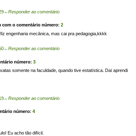
29
←
Responder ao comentário
u com o comentário número:
2
fiz engenharia mecânica, mas cai pra pedagogia,kkkk
50
←
Responder ao comentário
entário número:
3
 exatas somente na faculdade, quando tive estatística. Daí aprendi
19
←
Responder ao comentário
ntário número:
4
o! Eu acho tão difícil.