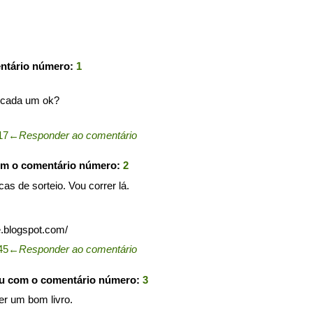
entário número:
1
 cada um ok?
17
←
Responder ao comentário
om o comentário número:
2
as de sorteio. Vou correr lá.
.blogspot.com/
45
←
Responder ao comentário
ou com o comentário número:
3
er um bom livro.