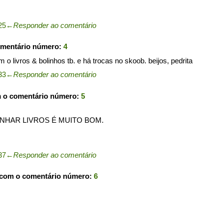
25
←
Responder ao comentário
omentário número:
4
m o livros & bolinhos tb. e há trocas no skoob. beijos, pedrita
33
←
Responder ao comentário
m o comentário número:
5
ANHAR LIVROS É MUITO BOM.
37
←
Responder ao comentário
 com o comentário número:
6