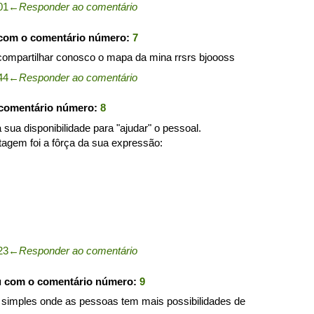
01
←
Responder ao comentário
 com o comentário número:
7
 compartilhar conosco o mapa da mina rrsrs bjoooss
44
←
Responder ao comentário
 comentário número:
8
a sua disponibilidade para "ajudar" o pessoal.
agem foi a fôrça da sua expressão:
23
←
Responder ao comentário
u com o comentário número:
9
simples onde as pessoas tem mais possibilidades de