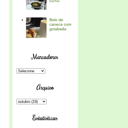
01/02
Bolo de
caneca com
goiabada
Marcadores
Arquivo
Estatísticas