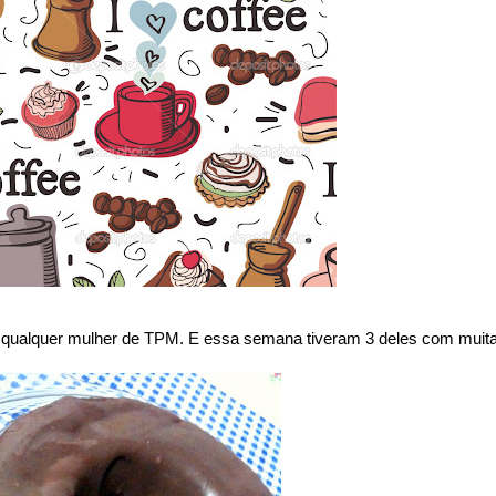
e qualquer mulher de TPM. E essa semana tiveram 3 deles com muit