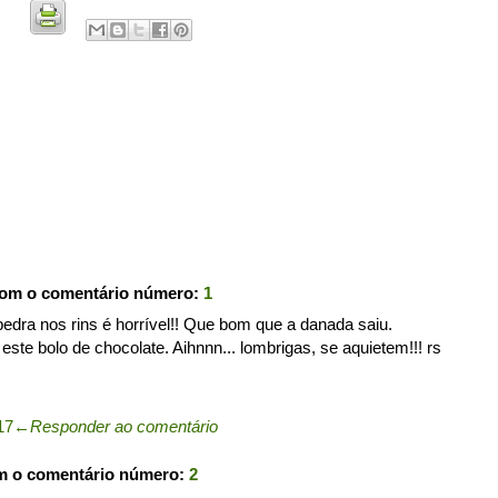
com o comentário número:
1
pedra nos rins é horrível!! Que bom que a danada saiu.
este bolo de chocolate. Aihnnn... lombrigas, se aquietem!!! rs
17
←
Responder ao comentário
m o comentário número:
2