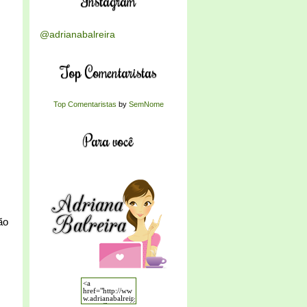
Instagram
@adrianabalreira
Top Comentaristas
Top Comentaristas
by
SemNome
Para você
ão