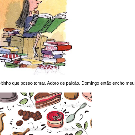
itinho que posso tomar. Adoro de paixão. Domingo então encho meu