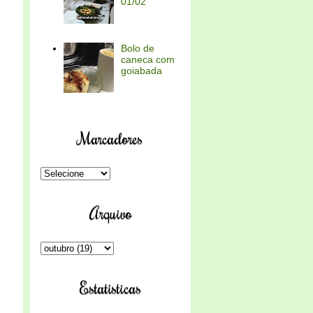
01/02
Bolo de
caneca com
goiabada
Marcadores
Arquivo
Estatísticas