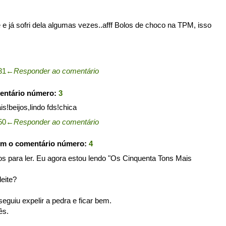
e já sofri dela algumas vezes..afff Bolos de choco na TPM, isso
31
←
Responder ao comentário
entário número:
3
!beijos,lindo fds!chica
50
←
Responder ao comentário
om o comentário número:
4
ros para ler. Eu agora estou lendo "Os Cinquenta Tons Mais
eite?
guiu expelir a pedra e ficar bem.
ês.