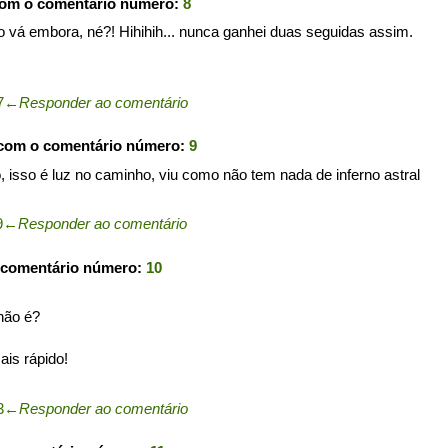
com o comentário número:
8
 vá embora, né?! Hihihih... nunca ganhei duas seguidas assim.
7
←
Responder ao comentário
 com o comentário número:
9
o, isso é luz no caminho, viu como não tem nada de inferno astral
9
←
Responder ao comentário
 comentário número:
10
não é?
is rápido!
3
←
Responder ao comentário