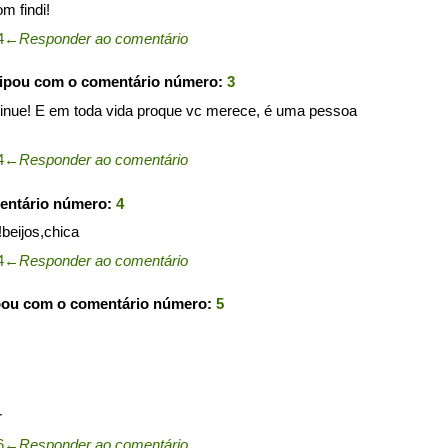
m findi!
4
←
Responder ao comentário
cipou com o comentário número:
3
tinue! E em toda vida proque vc merece, é uma pessoa
4
←
Responder ao comentário
entário número:
4
beijos,chica
4
←
Responder ao comentário
pou com o comentário número:
5
r
6
←
Responder ao comentário