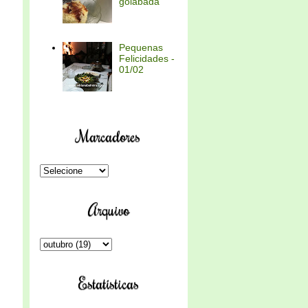
goiabada
Pequenas
Felicidades -
01/02
Marcadores
Arquivo
Estatísticas