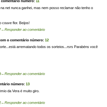
o comentário número:
11
 na net nunca ganhei, mas nem posso reclamar não tenho o
 couve flor. Beijos!
7
←
Responder ao comentário
 com o comentário número:
12
rte...está arrematando todos os sorteios...rsrs Parabéns você
9
←
Responder ao comentário
ntário número:
13
io da Vera é muito giro.
2
←
Responder ao comentário