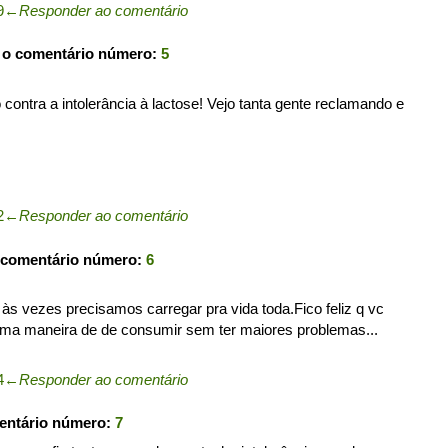
9
←
Responder ao comentário
 o comentário número:
5
contra a intolerância à lactose! Vejo tanta gente reclamando e
2
←
Responder ao comentário
 comentário número:
6
s vezes precisamos carregar pra vida toda.Fico feliz q vc
uma maneira de de consumir sem ter maiores problemas...
4
←
Responder ao comentário
entário número:
7