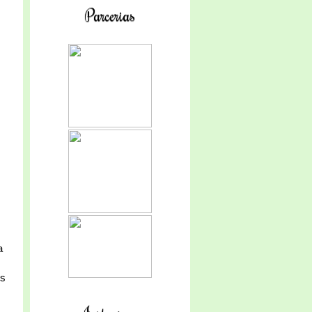
Parcerias
a
os