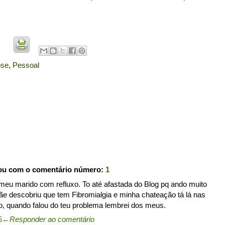
ose
,
Pessoal
pou com o comentário número:
1
meu marido com refluxo. To até afastada do Blog pq ando muito
 descobriu que tem Fibromialgia e minha chateação tá lá nas
fo, quando falou do teu problema lembrei dos meus.
5
←
Responder ao comentário