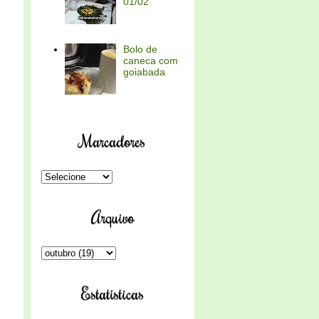
01/02
Bolo de
caneca com
goiabada
Marcadores
Arquivo
Estatísticas