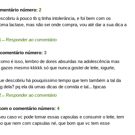
omentário número:
2
cobriu à pouco tb q tinha intolerância, e foi bem com os
 toma lactase, mas não sei onde compra, vou até dar a sua dica a
1
←
Responder ao comentário
 comentário número:
3
e como é isso, lembro de dores absurdas na adolescência mas
gazes mesmo kkkkk só que nunca gostei de leite, iogurte,
que descobriu há pouquíssimo tempo que tem também a tal da
og dela? pq ela dá umas dicas de comida e tal... bjocas
2
←
Responder ao comentário
 com o comentário número:
4
seu caso vc pode tomar essas capsulas e consumir o leite, tem
cho que nem com capsulas né, que bom que vc tem esse