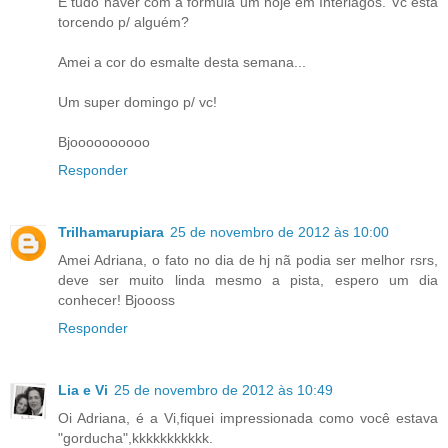
E tudo haver com a fórmula um hoje em Interlagos. Vc está
torcendo p/ alguém?
Amei a cor do esmalte desta semana...
Um super domingo p/ vc!
Bjoooooooooo
Responder
Trilhamarupiara
25 de novembro de 2012 às 10:00
Amei Adriana, o fato no dia de hj nã podia ser melhor rsrs,
deve ser muito linda mesmo a pista, espero um dia
conhecer! Bjoooss
Responder
Lia e Vi
25 de novembro de 2012 às 10:49
Oi Adriana, é a Vi,fiquei impressionada como você estava
"gorducha",kkkkkkkkkkk.