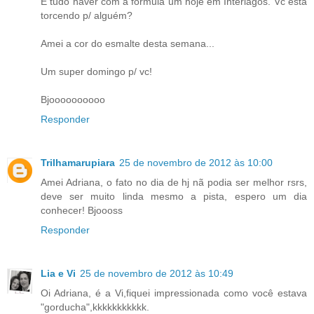
E tudo haver com a fórmula um hoje em Interlagos. Vc está
torcendo p/ alguém?
Amei a cor do esmalte desta semana...
Um super domingo p/ vc!
Bjoooooooooo
Responder
Trilhamarupiara
25 de novembro de 2012 às 10:00
Amei Adriana, o fato no dia de hj nã podia ser melhor rsrs,
deve ser muito linda mesmo a pista, espero um dia
conhecer! Bjoooss
Responder
Lia e Vi
25 de novembro de 2012 às 10:49
Oi Adriana, é a Vi,fiquei impressionada como você estava
"gorducha",kkkkkkkkkkk.