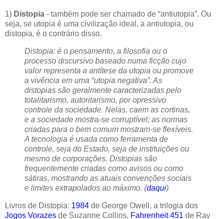
1)
Distopia
- também pode ser chamado de “antiutopia”. Ou
seja, se utopia é uma civilização ideal, a antiutopia, ou
distopia, é o contrário disso.
Distopia: é o pensamento, a filosofia ou o
processo discursivo baseado numa ficção cujo
valor representa a antítese da utopia ou promove
a vivência em uma “utopia negativa”. As
distopias são geralmente caracterizadas pelo
totalitarismo, autoritarismo, por opressivo
controle da sociedade. Nelas, caem as cortinas,
e a sociedade mostra-se corruptível; as normas
criadas para o bem comum mostram-se flexíveis.
A tecnologia é usada como ferramenta de
controle, seja do Estado, seja de instituições ou
mesmo de corporações. Distopias são
frequentemente criadas como avisos ou como
sátiras, mostrando as atuais convenções sociais
e limites extrapolados ao máximo. (
daqui
)
Livros de Distopia:
1984
de George Owell, a trilogia dos
Jogos Vorazes
de Suzanne Collins,
Fahrenheit 451
de Ray