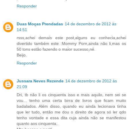
Responder
Duas Moças Prendadas
14 de dezembro de 2012 às
14:51
rsss,achei demais este post,alguns eu conhecia,achei
divertido também este :Mommy Porn,ainda não li,mas os
50 tons estão fazendo o maior sucesso,né.
Beijo.
Responder
Jussara Neves Rezende
14 de dezembro de 2012 às
21:09
Dri, tb não li os cinquenta isso e mais aquilo, nem sei se
vou... tenho uma certa birra de livros que ficam muito
badalados. Além disso, quando eu ainda lecionava tinha
que ler tudo, então me dou o direito de agora só ler qdo
tenho vontade e essa dita cuja ainda não se manifestou
quanto aos cinquenta..