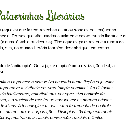
alavrinhas Literárias
s (aqueles que fazem resenhas e vários sorteios de liros) tenho
hecia. Termos que são usados atualmente nesse mundo literário e q
 (alguns já sabia ou deduzia). Tipo aquelas palavras que a turma da
da, sim, no mundo literário também descobri que tem essas
de “antiutopia”. Ou seja, se utopia é uma civilização ideal, a
sso.
sofia ou o processo discursivo baseado numa ficção cujo valor
ou promove a vivência em uma “utopia negativa”. As distopias
lo totalitarismo, autoritarismo, por opressivo controle da
nas, e a sociedade mostra-se corruptível; as normas criadas
exíveis. A tecnologia é usada como ferramenta de controle,
ições ou mesmo de corporações. Distopias são frequentemente
iras, mostrando as atuais convenções sociais e limites
)