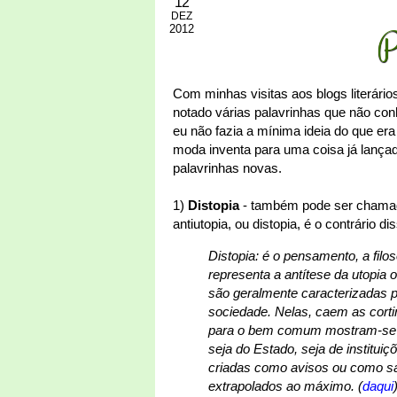
12
DEZ
2012
P
Com minhas visitas aos blogs literário
notado várias palavrinhas que não con
eu não fazia a mínima ideia do que era
moda inventa para uma coisa já lança
palavrinhas novas.
1)
Distopia
- também pode ser chamado 
antiutopia, ou distopia, é o contrário di
Distopia: é o pensamento, a filo
representa a antítese da utopia 
são geralmente caracterizadas pe
sociedade. Nelas, caem as corti
para o bem comum mostram-se fl
seja do Estado, seja de institu
criadas como avisos ou como sát
extrapolados ao máximo. (
daqui