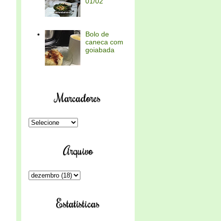
01/02
Bolo de
caneca com
goiabada
Marcadores
Arquivo
Estatísticas