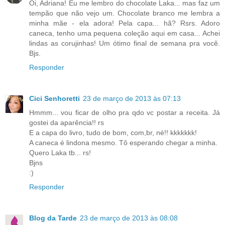
Oi, Adriana! Eu me lembro do chocolate Laka... mas faz um
tempão que não vejo um. Chocolate branco me lembra a
minha mãe - ela adora! Pela capa... hã? Rsrs. Adoro
caneca, tenho uma pequena coleção aqui em casa... Achei
lindas as corujinhas! Um ótimo final de semana pra você.
Bjs.
Responder
Cici Senhoretti
23 de março de 2013 às 07:13
Hmmm... vou ficar de olho pra qdo vc postar a receita. Já
gostei da aparência!! rs
E a capa do livro, tudo de bom, com,br, né!! kkkkkkk!
A caneca é lindona mesmo. Tô esperando chegar a minha.
Quero Laka tb... rs!
Bjns
:)
Responder
Blog da Tarde
23 de março de 2013 às 08:08