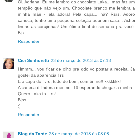
Oi, Adriana! Eu me lembro do chocolate Laka... mas faz um
tempão que não vejo um. Chocolate branco me lembra a
minha mãe - ela adora! Pela capa... hã? Rsrs. Adoro
caneca, tenho uma pequena coleção aqui em casa... Achei
lindas as corujinhas! Um ótimo final de semana pra você.
Bjs.
Responder
Cici Senhoretti
23 de março de 2013 às 07:13
Hmmm... vou ficar de olho pra qdo vc postar a receita. Já
gostei da aparência!! rs
E a capa do livro, tudo de bom, com,br, né!! kkkkkkk!
A caneca é lindona mesmo. Tô esperando chegar a minha.
Quero Laka tb... rs!
Bjns
:)
Responder
Blog da Tarde
23 de março de 2013 às 08:08