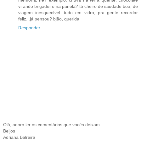
memória, né? exemplo: chuva na terra quente, chocolate
virando brigadeiro na panela? tb cheiro de saudade boa, de
viagem inesquecível...tudo em vidro, pra gente recordar
feliz...já pensou? bjão, querida
Responder
Olá, adoro ler os comentários que vocês deixam.
Beijos
Adriana Balreira