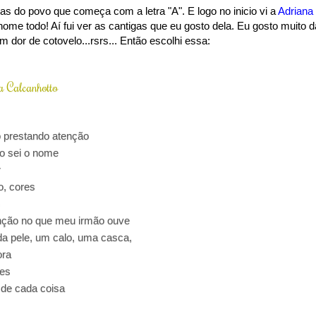
as do povo que começa com a letra "A". E logo no inicio vi a
Adriana
e todo! Aí fui ver as cantigas que eu gosto dela. Eu gosto muito d
dor de cotovelo...rsrs... Então escolhi essa:
 Calcanhotto
 prestando atenção
o sei o nome
r
o, cores
enção no que meu irmão ouve
 pele, um calo, uma casca,
ora
tes
r de cada coisa