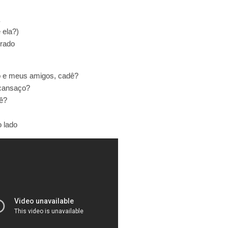
 ela?)
drado
 e meus amigos, cadê?
 cansaço?
ê?
 lado