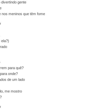
divertindo gente
e
e nos meninos que têm fome
o
 ela?)
drado
o
rrem para quê?
 para onde?
lados de um lado
s
o, me mostro
?
o