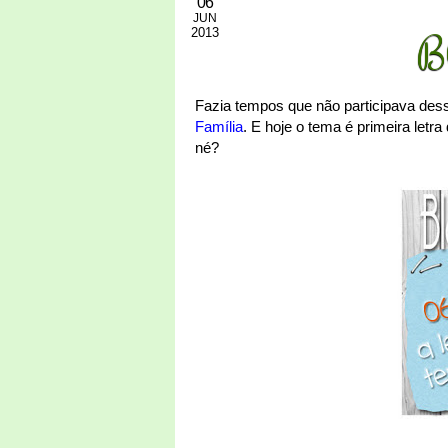
06
JUN
2013
B
Fazia tempos que não participava des
Família
. E hoje o tema é primeira letr
né?