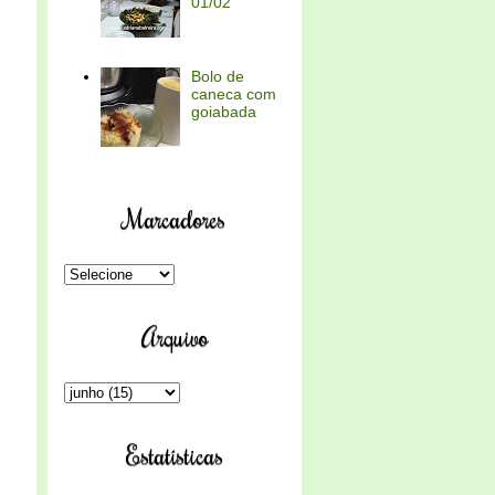
01/02
Bolo de
caneca com
goiabada
Marcadores
Arquivo
Estatísticas