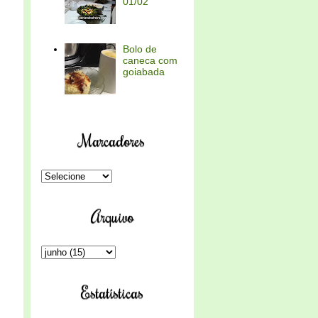
01/02
Bolo de
caneca com
goiabada
Marcadores
Arquivo
Estatísticas