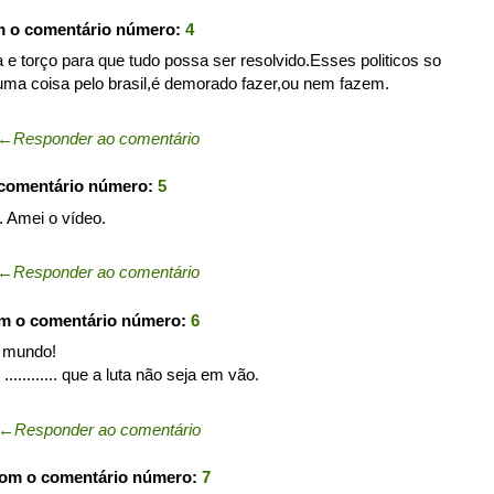
m o comentário número:
4
a e torço para que tudo possa ser resolvido.Esses politicos so
ma coisa pelo brasil,é demorado fazer,ou nem fazem.
←
Responder ao comentário
 comentário número:
5
. Amei o vídeo.
←
Responder ao comentário
om o comentário número:
6
o mundo!
.......... que a luta não seja em vão.
←
Responder ao comentário
com o comentário número:
7