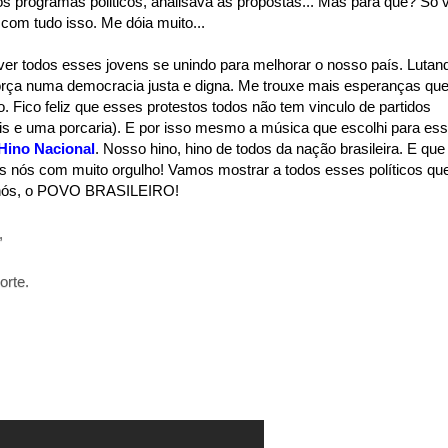
os programas politicos, analisava as propostas... Mas para quê? Só v
om tudo isso. Me dóia muito...
er todos esses jovens se unindo para melhorar o nosso país. Lutan
 força numa democracia justa e digna. Me trouxe mais esperanças qu
 Fico feliz que esses protestos todos não tem vinculo de partidos
ais e uma porcaria). E por isso mesmo a música que escolhi para es
Hino Nacional
. Nosso hino, hino de todos da nação brasileira. E que
s nós com muito orgulho! Vamos mostrar a todos esses políticos qu
 nós, o POVO BRASILEIRO!
,
orte.