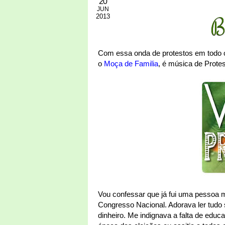
20
JUN
2013
B
Com essa onda de protestos em todo 
o
Moça de Familia
, é música de Protes
Vou confessar que já fui uma pessoa ma
Congresso Nacional. Adorava ler tudo
dinheiro. Me indignava a falta de educ