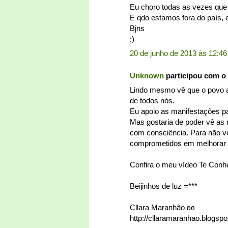
Eu choro todas as vezes que 
E qdo estamos fora do país, e
Bjns
:)
20 de junho de 2013 às 12:46
Unknown
participou com o
Lindo mesmo vê que o povo a
de todos nós.
Eu apoio as manifestações pa
Mas gostaria de poder vê as
com consciência. Para não v
comprometidos em melhorar o 
Confira o meu vídeo Te Con
Beijinhos de luz =***
Cllara Maranhão ʚɞ
http://cllaramaranhao.blogspo