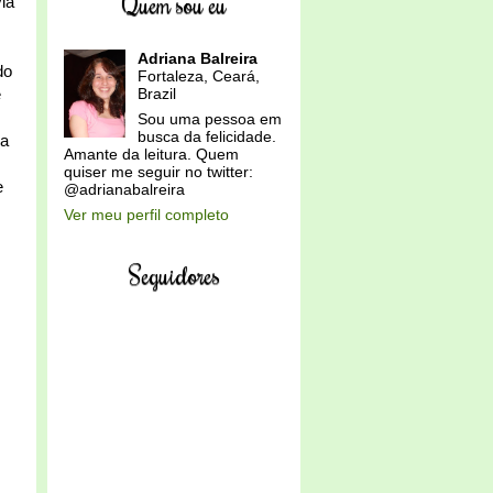
Quem sou eu
ia
Adriana Balreira
do
Fortaleza, Ceará,
e
Brazil
Sou uma pessoa em
busca da felicidade.
sa
Amante da leitura. Quem
quiser me seguir no twitter:
e
@adrianabalreira
Ver meu perfil completo
Seguidores