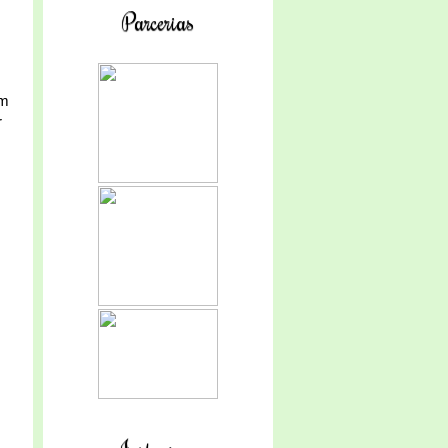
Parcerias
em
r