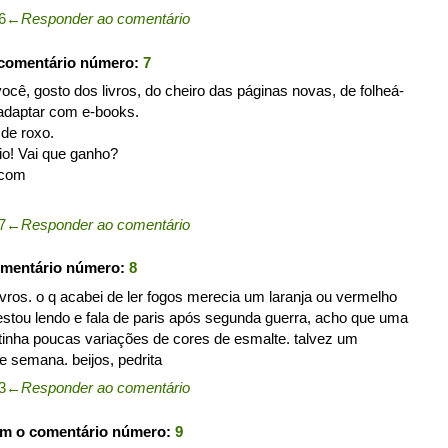
6
←
Responder ao comentário
 comentário número:
7
ocê, gosto dos livros, do cheiro das páginas novas, de folheá-
 adaptar com e-books.
 de roxo.
eio! Vai que ganho?
.com
7
←
Responder ao comentário
omentário número:
8
livros. o q acabei de ler fogos merecia um laranja ou vermelho
stou lendo e fala de paris após segunda guerra, acho que uma
tinha poucas variações de cores de esmalte. talvez um
e semana. beijos, pedrita
3
←
Responder ao comentário
om o comentário número:
9