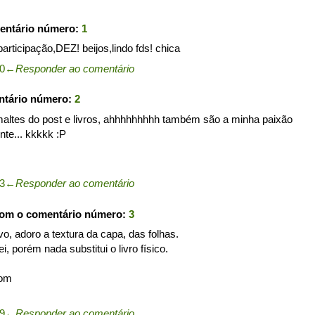
entário número:
1
rticipação,DEZ! beijos,lindo fds! chica
10
←
Responder ao comentário
ntário número:
2
maltes do post e livros, ahhhhhhhhh também são a minha paixão
nte... kkkkk :P
33
←
Responder ao comentário
com o comentário número:
3
vo, adoro a textura da capa, das folhas.
ei, porém nada substitui o livro físico.
com
39
←
Responder ao comentário