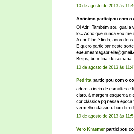
10 de agosto de 2013 às 11:4
Anônimo participou com o
Oi Adri! Também sou igual a v
lo... Acho que nunca vou me
A cor Ploc é linda, adoro tons
E quero participar deste sort
eueumesmagabrielle@gmail
Beijos, bom final de semana.
10 de agosto de 2013 às 11:4
Pedrita
participou com o c
adorei a ideia de esmaltes e 
claro. à margem esquerda q e
cor clássica pq nessa época 
vermelho clássico. bom fim d
10 de agosto de 2013 às 11:5
Vero Kraemer
participou c