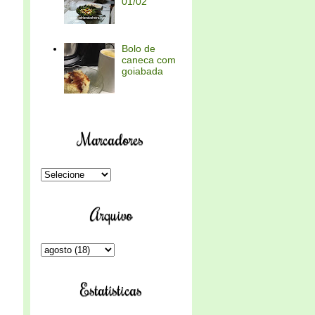
01/02
Bolo de
caneca com
goiabada
Marcadores
Arquivo
Estatísticas