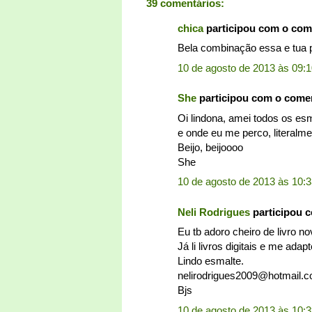
39 comentários:
chica
participou com o com
Bela combinação essa e tua pa
10 de agosto de 2013 às 09:
She
participou com o come
Oi lindona, amei todos os es
e onde eu me perco, literalme
Beijo, beijoooo
She
10 de agosto de 2013 às 10:
Neli Rodrigues
participou 
Eu tb adoro cheiro de livro no
Já li livros digitais e me adapt
Lindo esmalte.
nelirodrigues2009@hotmail.
Bjs
10 de agosto de 2013 às 10: