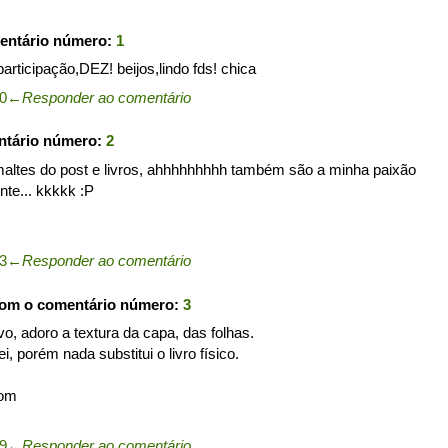
entário número:
1
rticipação,DEZ! beijos,lindo fds! chica
10
←
Responder ao comentário
ntário número:
2
maltes do post e livros, ahhhhhhhhh também são a minha paixão
nte... kkkkk :P
33
←
Responder ao comentário
com o comentário número:
3
vo, adoro a textura da capa, das folhas.
ei, porém nada substitui o livro físico.
com
39
←
Responder ao comentário