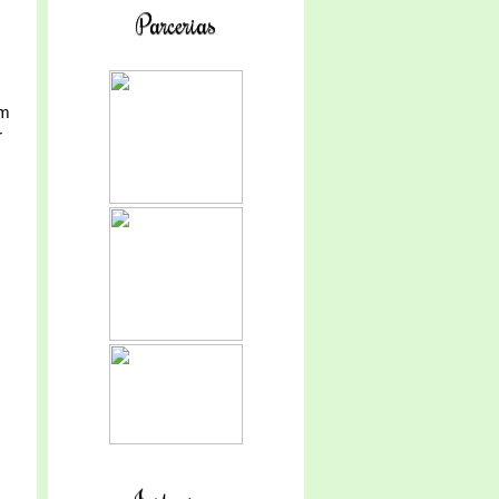
Parcerias
em
r