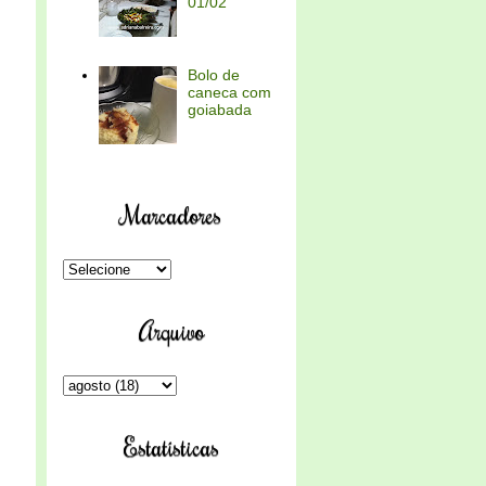
01/02
Bolo de
caneca com
goiabada
Marcadores
Arquivo
Estatísticas