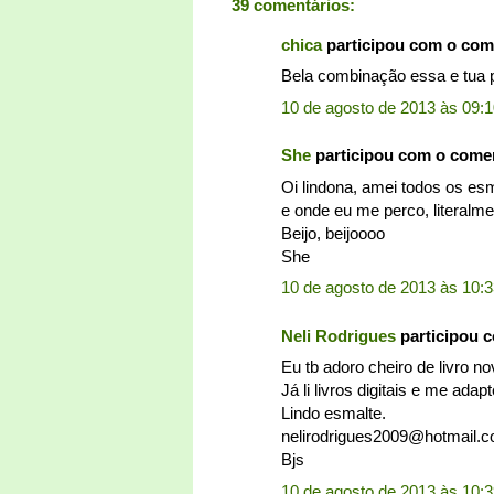
39 comentários:
chica
participou com o com
Bela combinação essa e tua pa
10 de agosto de 2013 às 09:
She
participou com o come
Oi lindona, amei todos os es
e onde eu me perco, literalme
Beijo, beijoooo
She
10 de agosto de 2013 às 10:
Neli Rodrigues
participou 
Eu tb adoro cheiro de livro no
Já li livros digitais e me adapt
Lindo esmalte.
nelirodrigues2009@hotmail.
Bjs
10 de agosto de 2013 às 10: