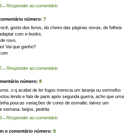
6
←
Responder ao comentário
 comentário número:
7
ocê, gosto dos livros, do cheiro das páginas novas, de folheá-
 adaptar com e-books.
 de roxo.
eio! Vai que ganho?
.com
7
←
Responder ao comentário
omentário número:
8
livros. o q acabei de ler fogos merecia um laranja ou vermelho
stou lendo e fala de paris após segunda guerra, acho que uma
tinha poucas variações de cores de esmalte. talvez um
e semana. beijos, pedrita
3
←
Responder ao comentário
om o comentário número:
9