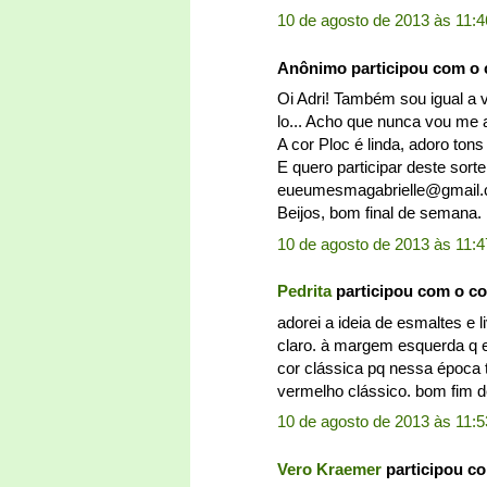
10 de agosto de 2013 às 11:4
Anônimo participou com o
Oi Adri! Também sou igual a v
lo... Acho que nunca vou me
A cor Ploc é linda, adoro tons
E quero participar deste sort
eueumesmagabrielle@gmail
Beijos, bom final de semana.
10 de agosto de 2013 às 11:4
Pedrita
participou com o c
adorei a ideia de esmaltes e 
claro. à margem esquerda q e
cor clássica pq nessa época 
vermelho clássico. bom fim d
10 de agosto de 2013 às 11:5
Vero Kraemer
participou c