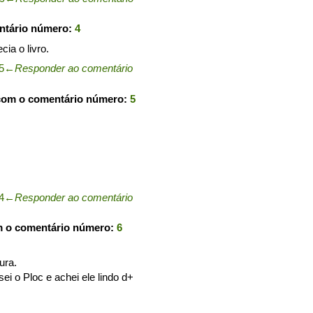
ntário número:
4
ia o livro.
5
←
Responder ao comentário
com o comentário número:
5
4
←
Responder ao comentário
m o comentário número:
6
ura.
 o Ploc e achei ele lindo d+