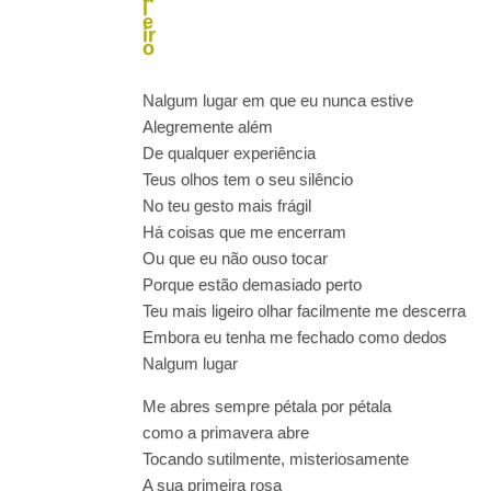
l
e
ir
o
Nalgum lugar em que eu nunca estive
Alegremente além
De qualquer experiência
Teus olhos tem o seu silêncio
No teu gesto mais frágil
Há coisas que me encerram
Ou que eu não ouso tocar
Porque estão demasiado perto
Teu mais ligeiro olhar facilmente me descerra
Embora eu tenha me fechado como dedos
Nalgum lugar
Me abres sempre pétala por pétala
como a primavera abre
Tocando sutilmente, misteriosamente
A sua primeira rosa