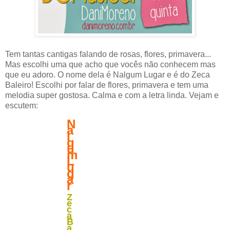
Tem tantas cantigas falando de rosas, flores, primavera...
Mas escolhi uma que acho que vocês não conhecem mas
que eu adoro. O nome dela é Nalgum Lugar e é do Zeca
Baleiro! Escolhi por falar de flores, primavera e tem uma
melodia super gostosa. Calma e com a letra linda. Vejam e
escutem:
N
a
l
g
u
m
L
u
g
a
r
Z
e
c
a
B
a