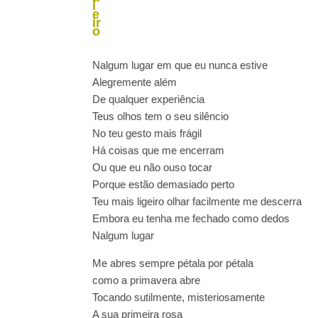
l
e
ir
o
Nalgum lugar em que eu nunca estive
Alegremente além
De qualquer experiência
Teus olhos tem o seu silêncio
No teu gesto mais frágil
Há coisas que me encerram
Ou que eu não ouso tocar
Porque estão demasiado perto
Teu mais ligeiro olhar facilmente me descerra
Embora eu tenha me fechado como dedos
Nalgum lugar
Me abres sempre pétala por pétala
como a primavera abre
Tocando sutilmente, misteriosamente
A sua primeira rosa