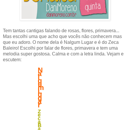
Tem tantas cantigas falando de rosas, flores, primavera...
Mas escolhi uma que acho que vocês não conhecem mas
que eu adoro. O nome dela é Nalgum Lugar e é do Zeca
Baleiro! Escolhi por falar de flores, primavera e tem uma
melodia super gostosa. Calma e com a letra linda. Vejam e
escutem:
N
a
l
g
u
m
L
u
g
a
r
Z
e
c
a
B
a