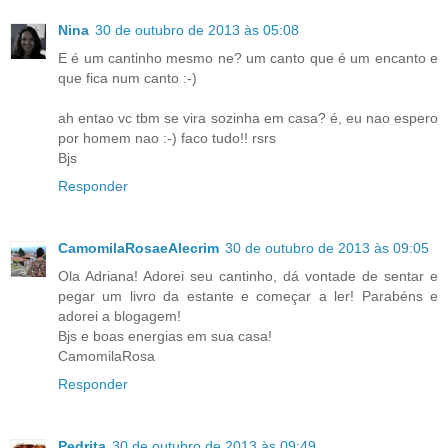
Nina
30 de outubro de 2013 às 05:08
E é um cantinho mesmo ne? um canto que é um encanto e
que fica num canto :-)
ah entao vc tbm se vira sozinha em casa? é, eu nao espero
por homem nao :-) faco tudo!! rsrs
Bjs
Responder
CamomilaRosaeAlecrim
30 de outubro de 2013 às 09:05
Ola Adriana! Adorei seu cantinho, dá vontade de sentar e
pegar um livro da estante e começar a ler! Parabéns e
adorei a blogagem!
Bjs e boas energias em sua casa!
CamomilaRosa
Responder
Pedrita
30 de outubro de 2013 às 09:49