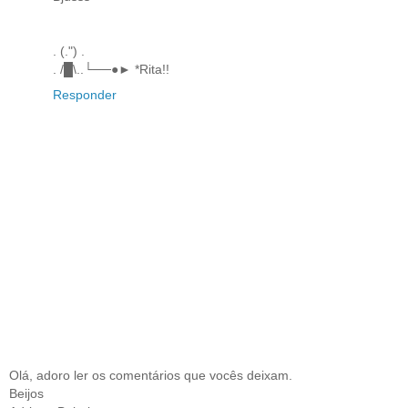
. (.") .
. /█\..└──●► *Rita!!
Responder
Olá, adoro ler os comentários que vocês deixam.
Beijos